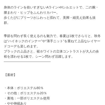
身体のラインを拾いすぎないAライン×Hシルエットで、二の腕・
腰まわり・ヒップをふんわりカバー。
歩くたびにプリーツがふわっと揺れて、美脚・細見え効果も抜
群。
季節を問わず長く使えるのも魅力で、春夏は1枚でさらりと、秋冬
は“ハイネックのインナー”や“薄手ニット”を重ねて上品なレイヤー
ドコーデも楽しめます。
ブラックの上品さと、裾ホワイトの立体コントラストが大人の余
裕を漂わせる1枚で、シーン問わず活躍します。
────────────────────
【素材】
・本体：ポリエステル80％
・その他：ポリエステル20％
・裏地：一部ポリエステル使用
・やや伸縮あり