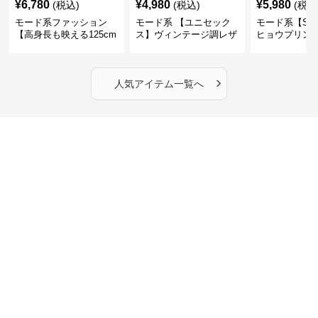
モード系 セールアイテム
SALE
SALE
SALE
¥
11
¥
7,550
¥
6,860
¥
8390
(割引前)
¥
7630
(割引前)
¥
10,710
前)
モード系 【フリーサイ
モード系 【フリーサイ
モード系【S〜
ズ】アシンメトリーヘム
ズ】ストライプフリルデ
トライプライ
デザインロングトップス
ザイン シャツトップス
エコレザーノ
（ブラック／ホワイト）
ップブルゾン
›
セール商品の一覧へ