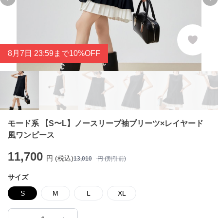
Previous slide
Ne
8
月
7
日 23:59まで10%OFF
モード系 【S〜L】ノースリーブ袖プリーツ×レイヤード
風ワンピース
11,700
円 (税込)
13,010
円 (割引前)
サイズ
S
M
L
XL