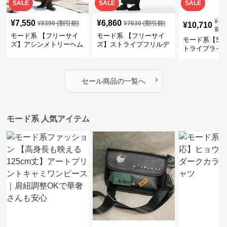
モード系 新着アイテム
SALE
SALE
¥
8,690
¥
7,820
¥
7,820
(税込)
¥
8690
(割引前)
¥
869
【M〜3XL対応】ギャザ
【M〜3XL対応】異素材
【M〜3XL対
ーデザイン半袖Tシャツ
ドッキングTシャツ｜レ
切替ノースリ
｜シャーリング・アシメ
イヤード風チェックトッ
ス｜Aライン
デザイン・ゆったりトッ
プス・裾ドロスト・体型
素材プリーツ
プス
カバー・大人モード
ー・大人モー
›
新着アイテムの一覧へ