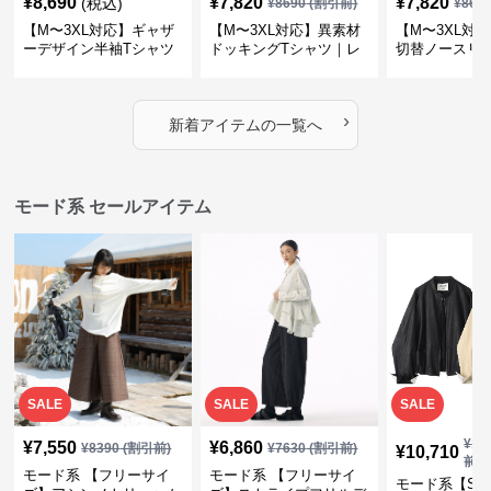
¥
8,690
¥
7,820
¥
7,820
(税込)
¥
8690
(割引前)
¥
869
【M〜3XL対応】ギャザ
【M〜3XL対応】異素材
【M〜3XL対
ーデザイン半袖Tシャツ
ドッキングTシャツ｜レ
切替ノースリ
｜シャーリング・アシメ
イヤード風チェックトッ
ス｜Aライン
デザイン・ゆったりトッ
プス・裾ドロスト・体型
素材プリーツ
プス
カバー・大人モード
ー・大人モー
›
新着アイテムの一覧へ
モード系 セールアイテム
SALE
SALE
SALE
¥
11
¥
7,550
¥
6,860
¥
8390
(割引前)
¥
7630
(割引前)
¥
10,710
前)
モード系 【フリーサイ
モード系 【フリーサイ
モード系【S〜