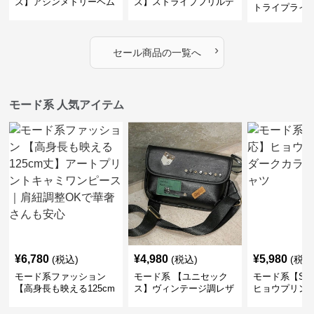
ズ】アシンメトリーヘム
ズ】ストライプフリルデ
トライプライ
デザインロングトップス
ザイン シャツトップス
エコレザーノ
（ブラック／ホワイト）
ップブルゾン
›
セール商品の一覧へ
モード系 人気アイテム
¥
6,780
¥
4,980
¥
5,980
(税込)
(税込)
(税込
モード系ファッション
モード系 【ユニセック
モード系【S〜
【高身長も映える125cm
ス】ヴィンテージ調レザ
ヒョウプリント
丈】アートプリントキャ
ーショルダーバッグ｜斜
カラー半袖T
ミワンピース｜肩紐調整
めがけメッセンジャー