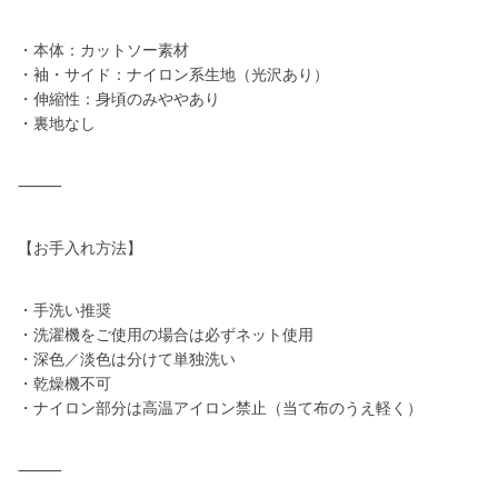
・本体：カットソー素材
・袖・サイド：ナイロン系生地（光沢あり）
・伸縮性：身頃のみややあり
・裏地なし
⸻
【お手入れ方法】
・手洗い推奨
・洗濯機をご使用の場合は必ずネット使用
・深色／淡色は分けて単独洗い
・乾燥機不可
・ナイロン部分は高温アイロン禁止（当て布のうえ軽く）
⸻