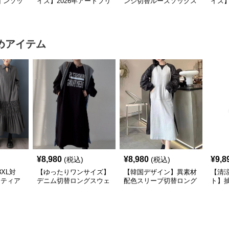
インソッ
イズ】2026年アートプリ
ンジ切替ルーズソックス
イズ
 モー
ントデザインソックス｜
｜モード系レディース靴
しゅ
ット
モード柄ソックス
下・オールシーズン対応
ード系
ート
めアイテム
¥
8,980
¥
8,980
¥
9,8
(税込)
(税込)
XL対
【ゆったりワンサイズ】
【韓国デザイン】異素材
【清
×ティア
デニム切替ロングスウェ
配色スリーブ切替ロング
ト】
シャツ
ットワンピース
ワンピース
襟ワ