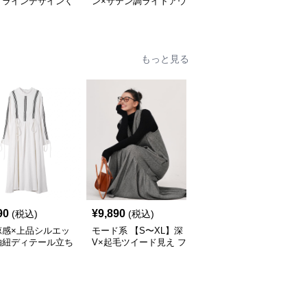
】ラインデザインく
ン×サテン調ライトアウ
替フェイクレイヤードワ
くしゅソックス｜モ
ター｜華やぎを纏う大人
ンピース
 厚手 靴下 ストリ
のショートジャケット
 スニーカーコーデ
もっと見る
90
¥
9,890
¥
14,520
(税込)
(税込)
(税込)
涼感×上品シルエッ
モード系 【S〜XL】深
モード系 【36・38サイ
抽紐ディテール立ち
V×起毛ツイード見え フ
ズ】クラシカルUネック
ンピース
ィッシュテールワンピー
ジャンパーワンピース
ス