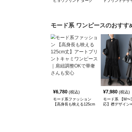
ヒョウプリント ダーク
トプリントデザ
カラー半袖Tシャツ
クス｜レディース
ド柄ソックスセ
モード系
ワンピース
のおすす
¥
6,780
¥
7,980
(税込)
(税込)
モード系ファッション
モード系 【M〜3
【高身長も映える125cm
応】襟デザイン
丈】アートプリントキャ
ード切替 ロング
ミワンピース｜肩紐調整
ワンピース
OKで華奢さんも安心