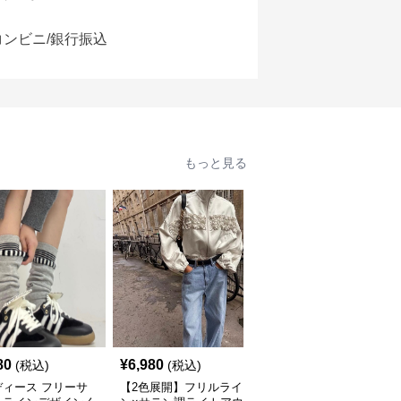
コンビニ/銀行振込
もっと見る
80
¥
6,980
¥
9,890
(税込)
(税込)
(税込)
ディース フリーサ
【2色展開】フリルライ
【フリーサイズ】配色切