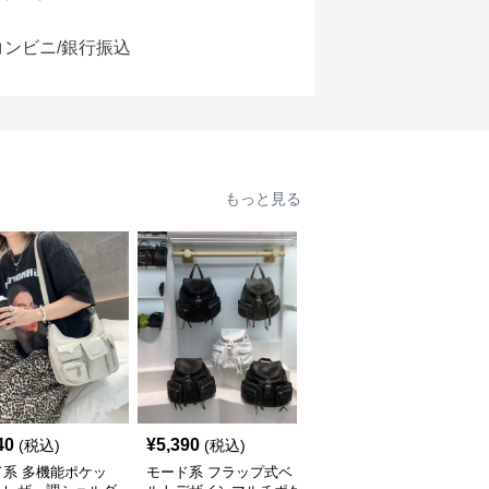
コンビニ/銀行振込
もっと見る
40
¥
5,390
¥
14,900
(税込)
(税込)
(税込)
ド系 多機能ポケッ
モード系 フラップ式ベ
モード系 【牛革】ウェ