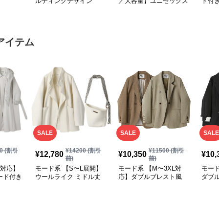
ルティングデザイン
／大容量】ユニセックス
ト付
2WAYショルダートート
ナイロン2WAYユーティ
ーバ
バッグ
リティトートバッグ
アイテム
SALE
SALE
SALE
0
(割引
¥
14200
(割引
¥
11500
(割引
¥
12,780
¥
10,350
¥
10,
前)
前)
L対応】
モード系 【S〜L展開】
モード系 【M〜3XL対
モード
ード付き
ウールライク ミドル丈
応】ダブルブレスト風
ダブ
ダブルアウター＋ショル
テーラードアウター
ード
ダーバッグセット
（ブ