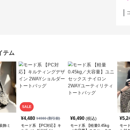
イテム
SALE
¥
4,480
¥
6,490
¥
5,2
(税込)
¥
4980
(割引前)
装飾ミ
モード系 【PC対応】キ
モード系 【軽量0.45kg
モー