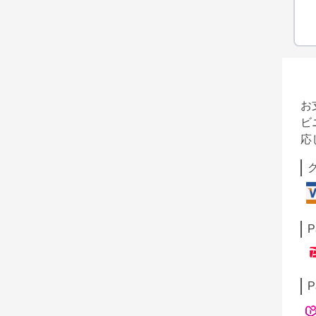
お
ビ
応
P
P