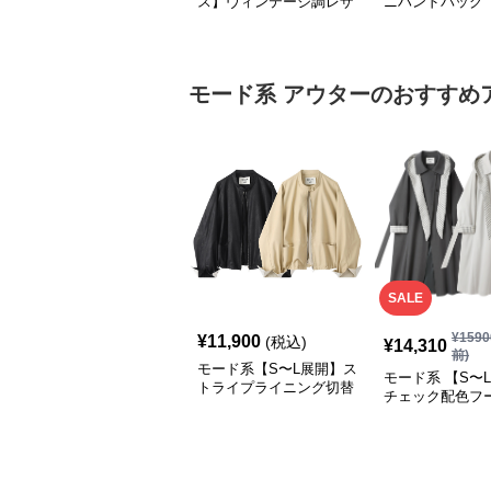
ス】ヴィンテージ調レザ
ニハンドバッグ
ーショルダーバッグ｜斜
めがけメッセンジャー
モード系
アウター
のおすすめ
SALE
¥
1590
¥
11,900
(税込)
¥
14,310
前)
モード系【S〜L展開】ス
モード系 【S〜
トライプライニング切替
チェック配色フ
エコレザーノーカラージ
ロングコート
ップブルゾン