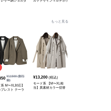
きレザー調ショルダ
ルトデザインマルチポケ
ーブメタルハンドル レ
ッグ
ットリュック
ザーワンショルダーバッ
グ
もっと見る
¥
11500
(割引
¥
13,200
¥
11,270
(税込)
(税込)
350
前)
モード系 【M〜XL相
モード系 ゆったりオー
系 M〜XL対応】
当】異素材カラー切替
バーサイズダブルブレス
ルブレスト テーラ
襟付きトレンチ風ロング
トロングコート
ライトジャケット
アウター
ラック／カーキ）