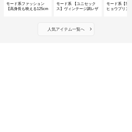
モード系ファッション
モード系 【ユニセック
モード系【S〜
【高身長も映える125cm
ス】ヴィンテージ調レザ
ヒョウプリント
丈】アートプリントキャ
ーショルダーバッグ｜斜
カラー半袖T
ミワンピース｜肩紐調整
めがけメッセンジャー
OKで華奢さんも安心
›
人気アイテム一覧へ