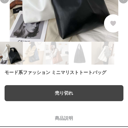
Previous slide
Ne
モード系ファッション ミニマリストトートバッグ
売り切れ
商品説明