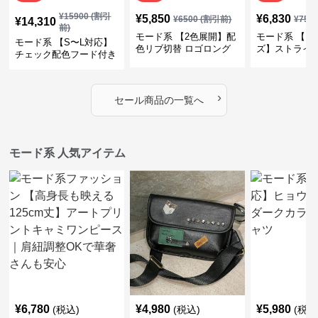
¥
15900
(割引
¥
5,850
¥
6,830
¥
6500
(割引前)
¥
759
¥
14,310
前)
モード系 【2色展開】配
モード系 【フ
モード系 【S〜L対応】
色リブ切替 ロゴロング
ズ】ストライ
チェック配色フード付き
スリーブTシャツ
インナー風ド
ロングコート
ショートトッ
›
セール商品の一覧へ
モード系 人気アイテム
¥
6,780
¥
4,980
¥
5,980
(税込)
(税込)
(税込