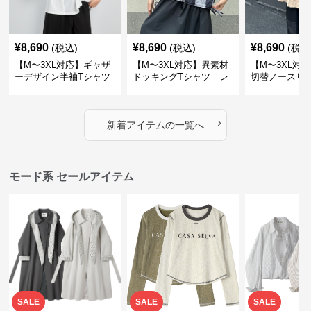
¥
8,690
¥
8,690
¥
8,690
(税込)
(税込)
(税込
【M〜3XL対応】ギャザ
【M〜3XL対応】異素材
【M〜3XL対
ーデザイン半袖Tシャツ
ドッキングTシャツ｜レ
切替ノースリ
｜シャーリング・アシメ
イヤード風チェックトッ
ス｜Aライン
デザイン・ゆったりトッ
プス・裾ドロスト・体型
素材プリーツ
プス
カバー・大人モード
ー・大人モー
›
新着アイテムの一覧へ
モード系 セールアイテム
SALE
SALE
SALE