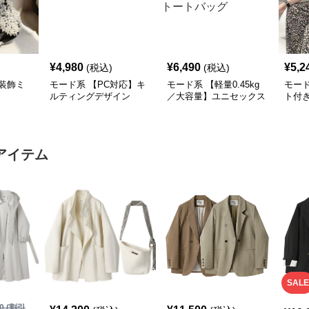
¥
4,980
¥
6,490
¥
5,2
(税込)
(税込)
装飾ミ
モード系 【PC対応】キ
モード系 【軽量0.45kg
モー
ルティングデザイン
／大容量】ユニセックス
ト付
2WAYショルダートート
ナイロン2WAYユーティ
ーバ
バッグ
リティトートバッグ
アイテム
SALE
0
(割引