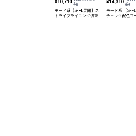
¥
10,710
¥
14,310
前)
前)
モード系【S〜L展開】ス
モード系 【S〜
トライプライニング切替
チェック配色フ
エコレザーノーカラージ
ロングコート
ップブルゾン