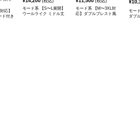
¥
14,200
¥
11,500
(税込)
(税込)
¥
10,
モード系 【S〜L展開】
モード系 【M〜3XL対
L対応】
モード
ウールライク ミドル丈
応】ダブルブレスト風
ード付き
ダブ
ダブルアウター＋ショル
テーラードアウター
ード
ダーバッグセット
（ブ