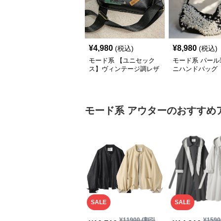
¥
4,980
¥
8,980
(税込)
(税込)
モード系 【ユニセック
モード系 パール
ス】ヴィンテージ調レザ
ニハンドバッグ
ーショルダーバッグ｜斜
めがけメッセンジャー
モード系
アウター
のおすすめ
SALE
SALE
¥
11900
(割引
¥
1590