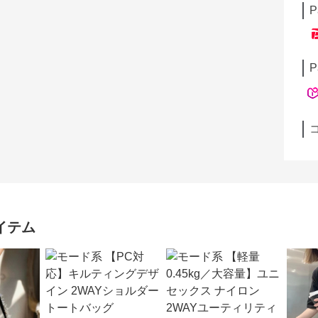
P
P
イテム