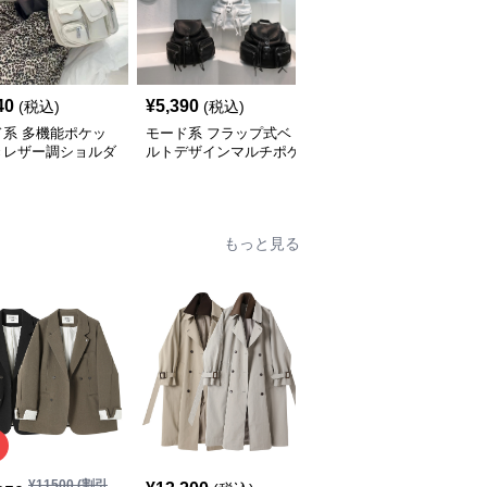
40
¥
5,390
¥
14,900
(税込)
(税込)
(税込)
ド系 多機能ポケッ
モード系 フラップ式ベ
モード系 【牛革】ウェ
きレザー調ショルダ
ルトデザインマルチポケ
ーブメタルハンドル レ
ッグ
ットリュック
ザーワンショルダーバッ
グ
もっと見る
SALE
¥
11500
(割引
¥
11270
(割引