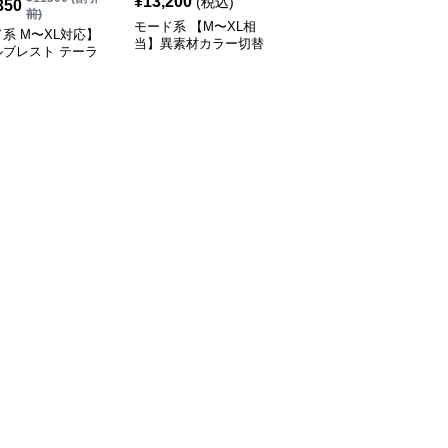
¥
13,200
(税込)
350
¥
10,140
前)
前)
モード系 【M〜XL相
系 M〜XL対応】
モード系 ゆったりオー
当】異素材カラー切替
ルブレスト テーラ
バーサイズダブルブレス
襟付きトレンチ風ロング
ライトジャケット
トロングコート
アウター
ラック／カーキ）