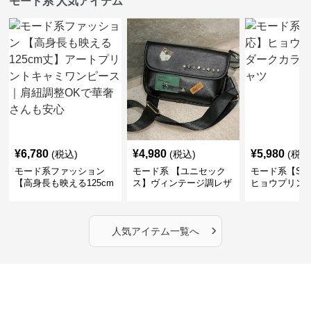
モード系 人気アイテム
¥
6,780
¥
4,980
¥
5,980
(税込)
(税込)
(税込
モード系ファッション
モード系 【ユニセック
モード系【S〜
【高身長も映える125cm
ス】ヴィンテージ調レザ
ヒョウプリント
丈】アートプリントキャ
ーショルダーバッグ｜斜
カラー半袖T
ミワンピース｜肩紐調整
めがけメッセンジャー
OKで華奢さんも安心
›
人気アイテム一覧へ