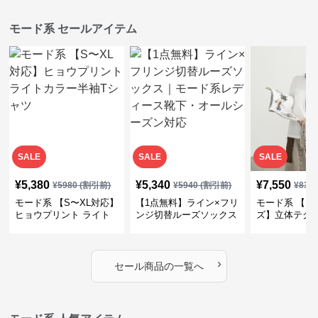
モード系 セールアイテム
SALE
SALE
SALE
¥
5,380
¥
5,340
¥
7,550
¥
5980
(割引前)
¥
5940
(割引前)
¥
839
モード系 【S〜XL対応】
【1点無料】ライン×フリ
モード系 【フ
ヒョウプリント ライト
ンジ切替ルーズソックス
ズ】立体テク
カラー半袖Tシャツ
｜モード系レディース靴
クルーネック
下・オールシーズン対応
ーブトップス
›
セール商品の一覧へ