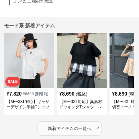
コンビニ/銀行振込
モード系 新着アイテム
SALE
¥
7,820
¥
8,690
¥
8,690
(税込)
(税込
¥
8690
(割引前)
【M〜3XL対応】ギャザ
【M〜3XL対応】異素材
【M〜3XL対
ーデザイン半袖Tシャツ
ドッキングTシャツ｜レ
切替ノースリ
｜シャーリング・アシメ
イヤード風チェックトッ
ス｜Aライン
デザイン・ゆったりトッ
プス・裾ドロスト・体型
素材プリーツ
プス
カバー・大人モード
ー・大人モー
›
新着アイテムの一覧へ