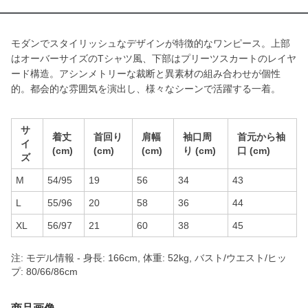
モダンでスタイリッシュなデザインが特徴的なワンピース。上部
はオーバーサイズのTシャツ風、下部はプリーツスカートのレイヤ
ード構造。アシンメトリーな裁断と異素材の組み合わせが個性
的。都会的な雰囲気を演出し、様々なシーンで活躍する一着。
サ
着丈
首回り
肩幅
袖口周
首元から袖
イ
(cm)
(cm)
(cm)
り (cm)
口 (cm)
ズ
M
54/95
19
56
34
43
L
55/96
20
58
36
44
XL
56/97
21
60
38
45
注: モデル情報 - 身長: 166cm, 体重: 52kg, バスト/ウエスト/ヒッ
プ: 80/66/86cm