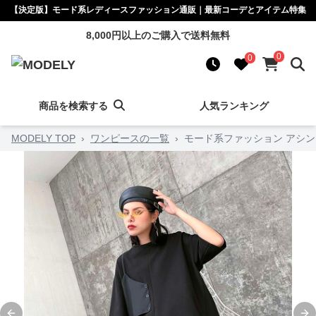
【決定版】モード系レディースファッション通販｜最新コーデとアイテム特集
8,000円以上のご購入で送料無料
0
0
商品を検索する
人気ランキング
MODELY TOP
›
ワンピースの一覧
›
モード系ファッション アシ