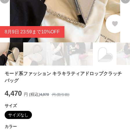
Previous slide
Ne
8
月
9
日 23:59まで10%OFF
モード系ファッション キラキラティアドロップクラッチ
バッグ
4,470
円 (税込)
4,970
円 (割引前)
サイズ
サイズなし
カラー