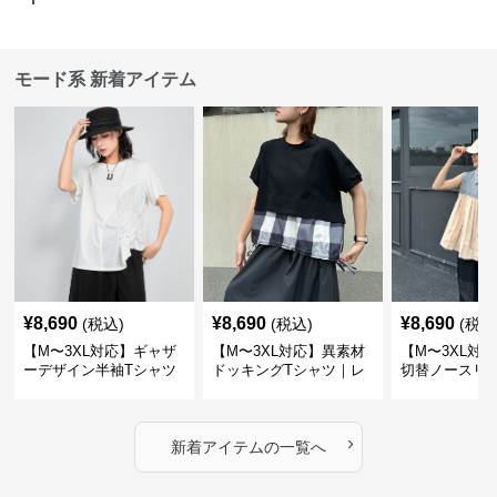
モード系 新着アイテム
¥
8,690
¥
8,690
¥
8,690
(税込)
(税込)
(税込
【M〜3XL対応】ギャザ
【M〜3XL対応】異素材
【M〜3XL対
ーデザイン半袖Tシャツ
ドッキングTシャツ｜レ
切替ノースリ
｜シャーリング・アシメ
イヤード風チェックトッ
ス｜Aライン
デザイン・ゆったりトッ
プス・裾ドロスト・体型
素材プリーツ
プス
カバー・大人モード
ー・大人モー
›
新着アイテムの一覧へ