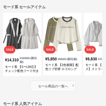
モード系 セールアイテム
SALE
SALE
SALE
¥
15900
(割引
¥
5,850
¥
6,830
¥
6500
(割引前)
¥
759
¥
14,310
前)
モード系 【2色展開】配
モード系 【フ
モード系 【S〜L対応】
色リブ切替 ロゴロング
ズ】ストライ
チェック配色フード付き
スリーブTシャツ
インナー風ド
ロングコート
ショートトッ
›
セール商品の一覧へ
モード系 人気アイテム