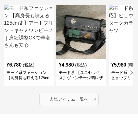
¥
6,780
¥
4,980
¥
5,980
(税込)
(税込)
(税込
モード系ファッション
モード系 【ユニセック
モード系【S〜
【高身長も映える125cm
ス】ヴィンテージ調レザ
ヒョウプリント
丈】アートプリントキャ
ーショルダーバッグ｜斜
カラー半袖T
ミワンピース｜肩紐調整
めがけメッセンジャー
OKで華奢さんも安心
›
人気アイテム一覧へ