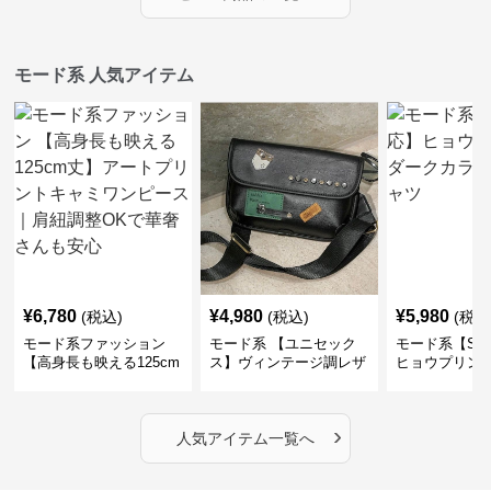
モード系 人気アイテム
¥
6,780
¥
4,980
¥
5,980
(税込)
(税込)
(税込
モード系ファッション
モード系 【ユニセック
モード系【S〜
【高身長も映える125cm
ス】ヴィンテージ調レザ
ヒョウプリント
丈】アートプリントキャ
ーショルダーバッグ｜斜
カラー半袖T
ミワンピース｜肩紐調整
めがけメッセンジャー
OKで華奢さんも安心
›
人気アイテム一覧へ