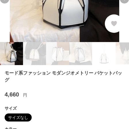
Previous slide
Ne
モード系ファッション モダンジオメトリー バケットバッ
グ
4,660
円
サイズ
サイズなし