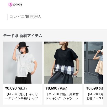
コンビニ/銀行振込
モード系 新着アイテム
¥
8,690
¥
8,690
¥
8,690
(税込)
(税込)
(税込
【M〜3XL対応】ギャザ
【M〜3XL対応】異素材
【M〜3XL対
ーデザイン半袖Tシャツ
ドッキングTシャツ｜レ
切替ノースリ
｜シャーリング・アシメ
イヤード風チェックトッ
ス｜Aライン
デザイン・ゆったりトッ
プス・裾ドロスト・体型
素材プリーツ