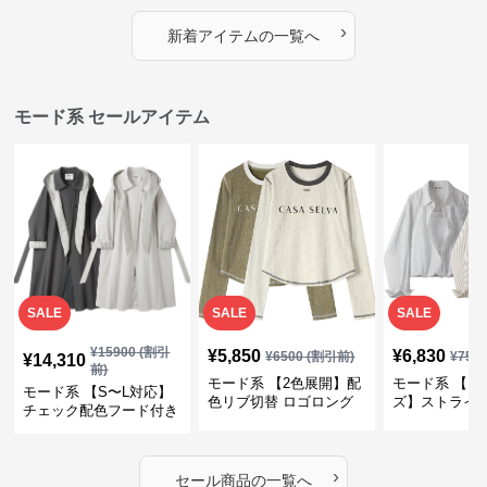
プス
カバー・大人モード
ー・大人モー
›
新着アイテムの一覧へ
モード系 セールアイテム
SALE
SALE
SALE
¥
15900
(割引
¥
5,850
¥
6,830
¥
6500
(割引前)
¥
759
¥
14,310
前)
モード系 【2色展開】配
モード系 【フ
モード系 【S〜L対応】
色リブ切替 ロゴロング
ズ】ストライ
チェック配色フード付き
スリーブTシャツ
インナー風ド
ロングコート
ショートトッ
›
セール商品の一覧へ