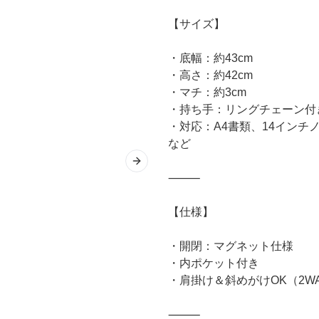
【サイズ】
・底幅：約43cm
・高さ：約42cm
・マチ：約3cm
・持ち手：リングチェーン付
・対応：A4書類、14インチ
など
Next slide
⸻
【仕様】
・開閉：マグネット仕様
・内ポケット付き
・肩掛け＆斜めがけOK（2W
⸻