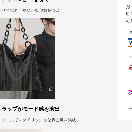
お
わせて揺れ、華やかな印象を演出
ビ
応
P
P
トラップがモード感を演出
、クールでスタイリッシュな雰囲気を醸成