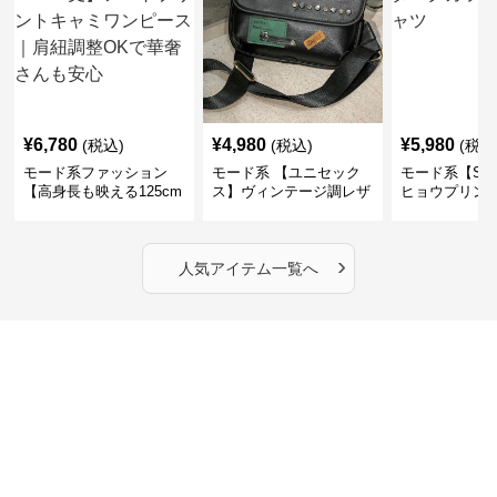
¥
6,780
¥
4,980
¥
5,980
(税込)
(税込)
(税込
モード系ファッション
モード系 【ユニセック
モード系【S〜
【高身長も映える125cm
ス】ヴィンテージ調レザ
ヒョウプリント
丈】アートプリントキャ
ーショルダーバッグ｜斜
カラー半袖T
ミワンピース｜肩紐調整
めがけメッセンジャー
OKで華奢さんも安心
›
人気アイテム一覧へ