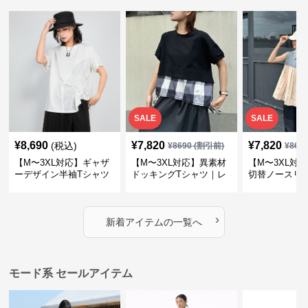
SALE
SALE
¥
8,690
¥
7,820
¥
7,820
(税込)
¥
8690
(割引前)
¥
869
【M〜3XL対応】ギャザ
【M〜3XL対応】異素材
【M〜3XL対
ーデザイン半袖Tシャツ
ドッキングTシャツ｜レ
切替ノースリ
｜シャーリング・アシメ
イヤード風チェックトッ
ス｜Aライン
デザイン・ゆったりトッ
プス・裾ドロスト・体型
素材プリーツ
プス
カバー・大人モード
ー・大人モー
›
新着アイテムの一覧へ
モード系 セールアイテム