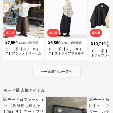
SALE
SALE
SALE
¥
11
¥
7,550
¥
6,860
¥
8390
(割引前)
¥
7630
(割引前)
¥
10,710
前)
モード系 【フリーサイ
モード系 【フリーサイ
モード系【S〜
ズ】アシンメトリーヘム
ズ】ストライプフリルデ
トライプライ
デザインロングトップス
ザイン シャツトップス
エコレザーノ
（ブラック／ホワイト）
ップブルゾン
›
セール商品の一覧へ
モード系 人気アイテム