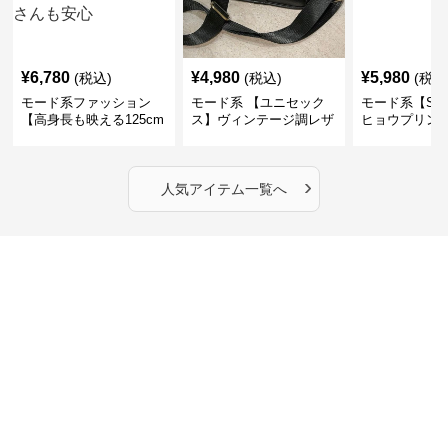
¥
6,780
¥
4,980
¥
5,980
(税込)
(税込)
(税込
モード系ファッション
モード系 【ユニセック
モード系【S〜
【高身長も映える125cm
ス】ヴィンテージ調レザ
ヒョウプリント
丈】アートプリントキャ
ーショルダーバッグ｜斜
カラー半袖T
ミワンピース｜肩紐調整
めがけメッセンジャー
OKで華奢さんも安心
›
人気アイテム一覧へ