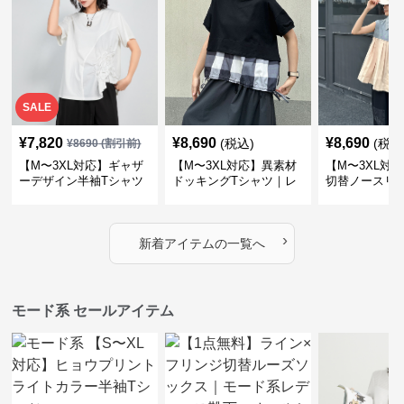
SALE
¥
7,820
¥
8,690
¥
8,690
(税込)
(税込
¥
8690
(割引前)
【M〜3XL対応】ギャザ
【M〜3XL対応】異素材
【M〜3XL対
ーデザイン半袖Tシャツ
ドッキングTシャツ｜レ
切替ノースリ
｜シャーリング・アシメ
イヤード風チェックトッ
ス｜Aライン
デザイン・ゆったりトッ
プス・裾ドロスト・体型
素材プリーツ
プス
カバー・大人モード
ー・大人モー
›
新着アイテムの一覧へ
モード系 セールアイテム