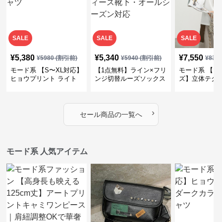
SALE
SALE
SALE
¥
5,380
¥
5,340
¥
7,550
¥
5980
(割引前)
¥
5940
(割引前)
¥
839
モード系 【S〜XL対応】
【1点無料】ライン×フリ
モード系 【フ
ヒョウプリント ライト
ンジ切替ルーズソックス
ズ】立体テク
カラー半袖Tシャツ
｜モード系レディース靴
クルーネック
下・オールシーズン対応
ーブトップス
›
セール商品の一覧へ
モード系 人気アイテム