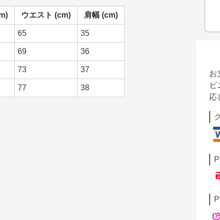
m)
ウエスト (cm)
肩幅 (cm)
65
35
69
36
73
37
お
ビ
77
38
応
P
P