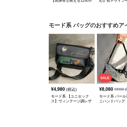
【高身長も映える125cm
応】襟デザイン
丈】アートプリントキャ
ード切替 ロング
ミワンピース｜肩紐調整
ワンピース
OKで華奢さんも安心
モード系
バッグ
のおすすめア
SALE
¥
4,980
¥
8,080
(税込)
¥
8980
(
モード系 【ユニセック
モード系 パール
ス】ヴィンテージ調レザ
ニハンドバッグ
ーショルダーバッグ｜斜
めがけメッセンジャー