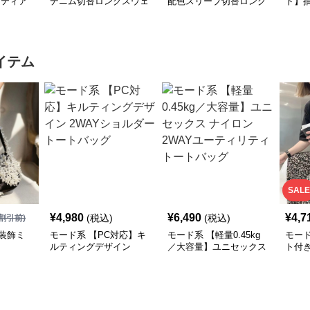
×ティア
デニム切替ロングスウェ
配色スリーブ切替ロング
ト】
シャツ
ットワンピース
ワンピース
襟ワ
イテム
SALE
¥
4,980
¥
6,490
¥
4,7
(税込)
(税込)
割引前)
装飾ミ
モード系 【PC対応】キ
モード系 【軽量0.45kg
モー
ルティングデザイン
／大容量】ユニセックス
ト付
2WAYショルダートート
ナイロン2WAYユーティ
ーバ
バッグ
リティトートバッグ