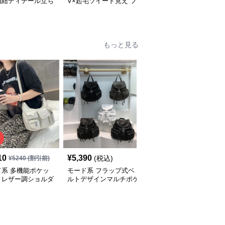
抽紐ディテール立ち
V×起毛ツイード見え フ
ズ】クラシカルUネック
ンピース
ィッシュテールワンピー
ジャンパーワンピース
ス
もっと見る
10
¥
5,390
¥
14,900
(税込)
(税込)
¥
5240
(割引前)
ド系 多機能ポケッ
モード系 フラップ式ベ
モード系 【牛革】ウェ
きレザー調ショルダ
ルトデザインマルチポケ
ーブメタルハンドル レ
ッグ
ットリュック
ザーワンショルダーバッ
グ