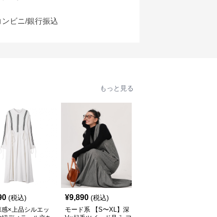
コンビニ/銀行振込
もっと見る
90
¥
9,890
¥
14,520
(税込)
(税込)
(税込)
涼感×上品シルエッ
モード系 【S〜XL】深
モード系 【36・38サイ