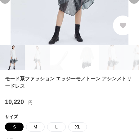
Previous slide
Ne
モード系ファッション エッジーモノトーン アシンメトリ
ードレス
10,220
円
サイズ
S
M
L
XL