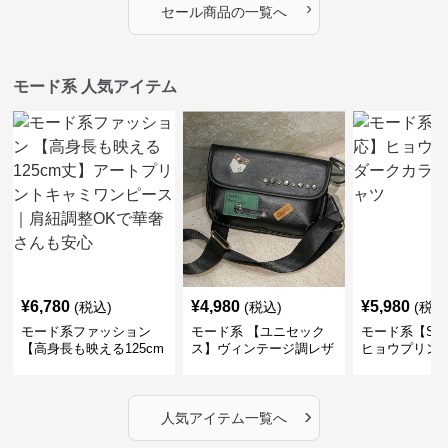
›
セール商品の一覧へ
モード系 人気アイテム
¥
6,780
¥
4,980
¥
5,980
(税込)
(税込)
(税込
モード系ファッション
モード系 【ユニセック
モード系【S〜
【高身長も映える125cm
ス】ヴィンテージ調レザ
ヒョウプリント
丈】アートプリントキャ
ーショルダーバッグ｜斜
カラー半袖T
ミワンピース｜肩紐調整
めがけメッセンジャー
OKで華奢さんも安心
›
人気アイテム一覧へ