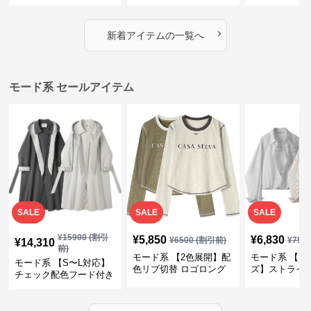
デザイン・ゆったりトッ
プス・裾ドロスト・体型
素材プリーツ
プス
カバー・大人モード
ー・大人モー
›
新着アイテムの一覧へ
モード系 セールアイテム
SALE
SALE
SALE
¥
15900
(割引
¥
5,850
¥
6,830
¥
6500
(割引前)
¥
759
¥
14,310
前)
モード系 【2色展開】配
モード系 【フ
モード系 【S〜L対応】
色リブ切替 ロゴロング
ズ】ストライ
チェック配色フード付き
スリーブTシャツ
インナー風ド
ロングコート
ショートトッ