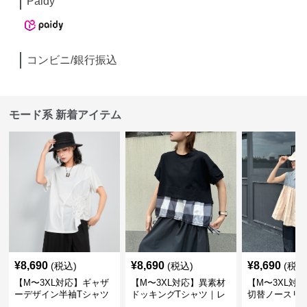
Paidy
コンビニ/銀行振込
モード系 新着アイテム
¥
8,690
¥
8,690
¥
8,690
(税込)
(税込)
(税込
【M〜3XL対応】ギャザ
【M〜3XL対応】異素材
【M〜3XL対
ーデザイン半袖Tシャツ
ドッキングTシャツ｜レ
切替ノースリ
｜シャーリング・アシメ
イヤード風チェックトッ
ス｜Aライン