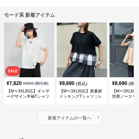
モード系 新着アイテム
SALE
¥
7,820
¥
8,690
¥
8,690
(税込)
(税込
¥
8690
(割引前)
【M〜3XL対応】ギャザ
【M〜3XL対応】異素材
【M〜3XL対
ーデザイン半袖Tシャツ
ドッキングTシャツ｜レ
切替ノースリ
｜シャーリング・アシメ
イヤード風チェックトッ
ス｜Aライン
デザイン・ゆったりトッ
プス・裾ドロスト・体型
素材プリーツ
プス
カバー・大人モード
ー・大人モー
›
新着アイテムの一覧へ