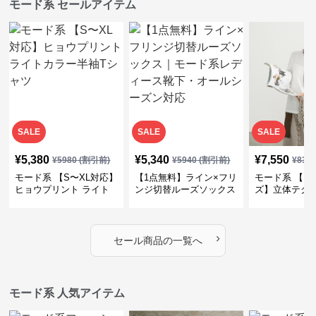
モード系 セールアイテム
SALE
SALE
SALE
¥
5,380
¥
5,340
¥
7,550
¥
5980
(割引前)
¥
5940
(割引前)
¥
839
モード系 【S〜XL対応】
【1点無料】ライン×フリ
モード系 【フ
ヒョウプリント ライト
ンジ切替ルーズソックス
ズ】立体テク
カラー半袖Tシャツ
｜モード系レディース靴
クルーネック
下・オールシーズン対応
ーブトップス
›
セール商品の一覧へ
モード系 人気アイテム