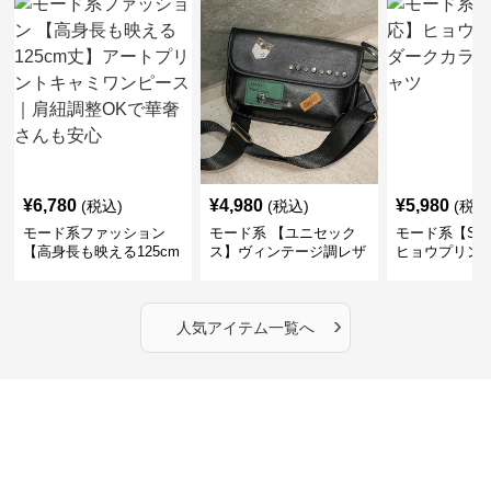
¥
6,780
¥
4,980
¥
5,980
(税込)
(税込)
(税込
モード系ファッション
モード系 【ユニセック
モード系【S〜
【高身長も映える125cm
ス】ヴィンテージ調レザ
ヒョウプリント
丈】アートプリントキャ
ーショルダーバッグ｜斜
カラー半袖T
ミワンピース｜肩紐調整
めがけメッセンジャー
OKで華奢さんも安心
›
人気アイテム一覧へ