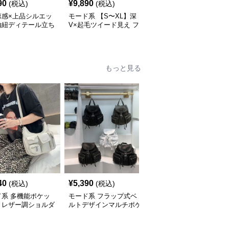
90
¥
9,890
¥
14,520
(税込)
(税込)
(税込)
涼感×上品シルエッ
モード系 【S〜XL】深
モード系 【36・38サイ
抽紐ディテール立ち
V×起毛ツイード見え フ
ズ】クラシカルUネック
ンピース
ィッシュテールワンピー
ジャンパーワンピース
ス
もっと見る
40
¥
5,390
¥
14,900
(税込)
(税込)
(税込)
ド系 多機能ポケッ
モード系 フラップ式ベ
モード系 【牛革】ウェ
きレザー調ショルダ
ルトデザインマルチポケ
ーブメタルハンドル レ
ッグ
ットリュック
ザーワンショルダーバッ
グ