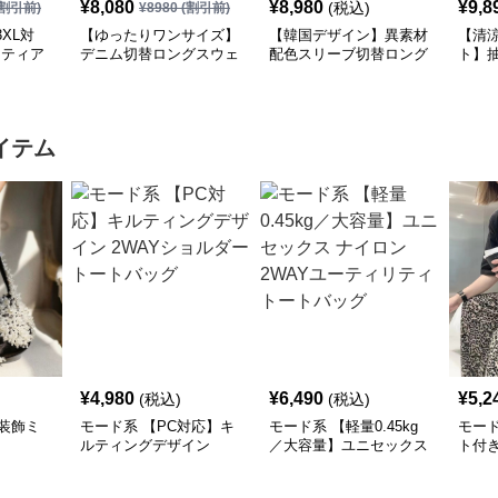
¥
8,080
¥
8,980
¥
9,8
(税込)
割引前)
¥
8980
(割引前)
XL対
【ゆったりワンサイズ】
【韓国デザイン】異素材
【清
×ティア
デニム切替ロングスウェ
配色スリーブ切替ロング
ト】
シャツ
ットワンピース
ワンピース
襟ワ
イテム
¥
4,980
¥
6,490
¥
5,2
(税込)
(税込)
装飾ミ
モード系 【PC対応】キ
モード系 【軽量0.45kg
モー
ルティングデザイン
／大容量】ユニセックス
ト付
2WAYショルダートート
ナイロン2WAYユーティ
ーバ
バッグ
リティトートバッグ