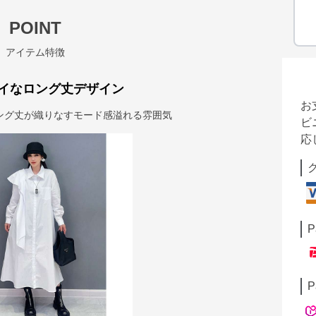
POINT
アイテム特徴
イなロング丈デザイン
お
ング丈が織りなすモード感溢れる雰囲気
ビ
応
P
P