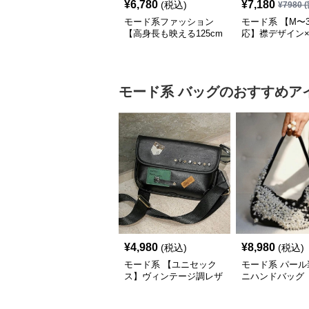
¥
6,780
¥
7,180
(税込)
¥
7980
(
モード系ファッション
モード系 【M〜3
【高身長も映える125cm
応】襟デザイン
丈】アートプリントキャ
ード切替 ロング
ミワンピース｜肩紐調整
ワンピース
OKで華奢さんも安心
モード系
バッグ
のおすすめア
¥
4,980
¥
8,980
(税込)
(税込)
モード系 【ユニセック
モード系 パール
ス】ヴィンテージ調レザ
ニハンドバッグ
ーショルダーバッグ｜斜
めがけメッセンジャー