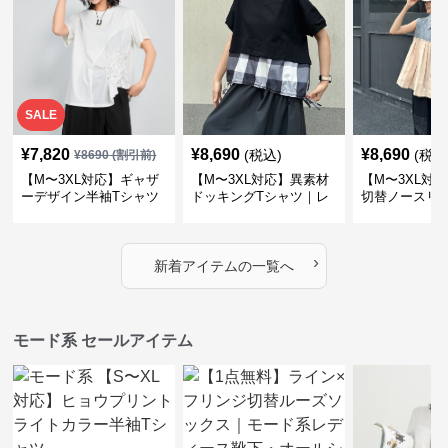
SALE
¥
7,820
¥
8,690
¥
8,690
(税込)
(税込
¥
8690
(割引前)
【M〜3XL対応】ギャザ
【M〜3XL対応】異素材
【M〜3XL対
ーデザイン半袖Tシャツ
ドッキングTシャツ｜レ
切替ノースリ
｜シャーリング・アシメ
イヤード風チェックトッ
ス｜Aライン
デザイン・ゆったりトッ
プス・裾ドロスト・体型
素材プリーツ
プス
カバー・大人モード
ー・大人モー
›
新着アイテムの一覧へ
モード系 セールアイテム