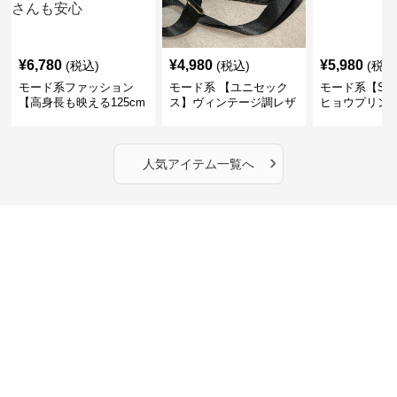
¥
6,780
¥
4,980
¥
5,980
(税込)
(税込)
(税込
モード系ファッション
モード系 【ユニセック
モード系【S〜
【高身長も映える125cm
ス】ヴィンテージ調レザ
ヒョウプリント
丈】アートプリントキャ
ーショルダーバッグ｜斜
カラー半袖T
ミワンピース｜肩紐調整
めがけメッセンジャー
OKで華奢さんも安心
›
人気アイテム一覧へ