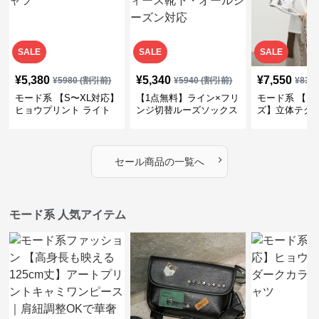
SALE
SALE
SALE
¥
5,380
¥
5,340
¥
7,550
¥
5980
(割引前)
¥
5940
(割引前)
¥
839
モード系 【S〜XL対応】
【1点無料】ライン×フリ
モード系 【フ
ヒョウプリント ライト
ンジ切替ルーズソックス
ズ】立体テク
カラー半袖Tシャツ
｜モード系レディース靴
クルーネック
下・オールシーズン対応
ーブトップス
›
セール商品の一覧へ
モード系 人気アイテム