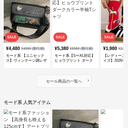
SALE
SALE
SALE
¥
4,480
¥
5,380
¥
1,980
¥
4980
(割引前)
¥
5980
(割引前)
¥
220
モード系 【ユニセック
モード系【S〜XL対応】
【レディース 
ス】ヴィンテージ調レザ
ヒョウプリント ダーク
イズ】2026
ーショルダーバッグ｜斜
カラー半袖Tシャツ
ントデザイン
めがけメッセンジャー
モード柄ソッ
›
セール商品の一覧へ
モード系 人気アイテム