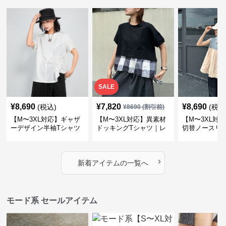
SALE
¥
8,690
¥
7,820
¥
8,690
(税込)
(税込
¥
8690
(割引前)
【M〜3XL対応】ギャザ
【M〜3XL対応】異素材
【M〜3XL対
ーデザイン半袖Tシャツ
ドッキングTシャツ｜レ
切替ノースリ
｜シャーリング・アシメ
イヤード風チェックトッ
ス｜Aライン
デザイン・ゆったりトッ
プス・裾ドロスト・体型
素材プリーツ
プス
カバー・大人モード
ー・大人モー
›
新着アイテムの一覧へ
モード系 セールアイテム