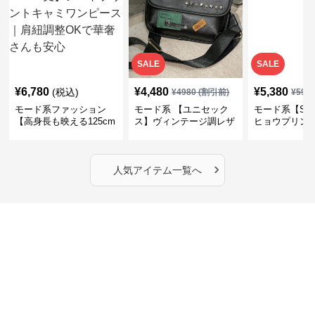
SALE
SALE
¥
6,780
¥
4,480
¥
5,380
(税込)
¥
4980
(割引前)
¥
598
モード系ファッション
モード系 【ユニセック
モード系【S〜
【高身長も映える125cm
ス】ヴィンテージ調レザ
ヒョウプリント
丈】アートプリントキャ
ーショルダーバッグ｜斜
カラー半袖T
ミワンピース｜肩紐調整
めがけメッセンジャー
OKで華奢さんも安心
›
人気アイテム一覧へ