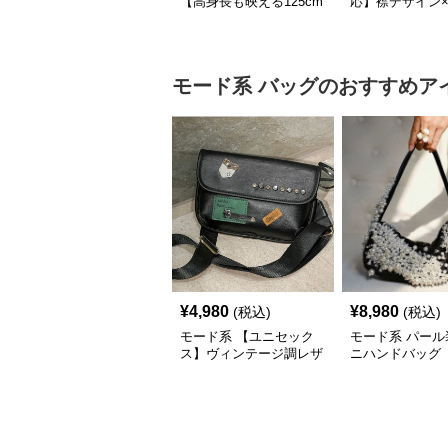
【高身長も映える125cm
応】襟デザイン
丈】アートプリントキャ
ード切替 ロング
ミワンピース｜肩紐調整
ワンピース
OKで華奢さんも安心
モード系
バッグ
のおすすめア
¥
4,980
¥
8,980
(税込)
(税込)
モード系 【ユニセック
モード系 パール
ス】ヴィンテージ調レザ
ニハンドバッグ
ーショルダーバッグ｜斜
めがけメッセンジャー