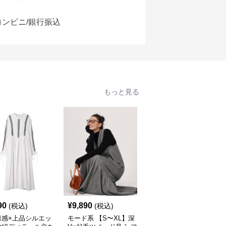
コンビニ/銀行振込
もっと見る
90
¥
9,890
¥
14,520
(税込)
(税込)
(税込)
涼感×上品シルエッ
モード系 【S〜XL】深
モード系 【36・38サイ