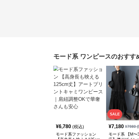
モード系
ワンピース
のおすす
SALE
¥
6,780
¥
7,180
(税込)
¥
7980
(
モード系ファッション
モード系 【M〜3