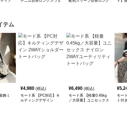
×ティア
デニム切替ロングスウェ
配色スリーブ切替ロング
ト】
シャツ
ットワンピース
ワンピース
襟ワ
イテム
¥
4,980
¥
6,490
¥
5,2
(税込)
(税込)
装飾ミ
モード系 【PC対応】キ
モード系 【軽量0.45kg
モー
ルティングデザイン
／大容量】ユニセックス
ト付
2WAYショルダートート
ナイロン2WAYユーティ
ーバ
バッグ
リティトートバッグ