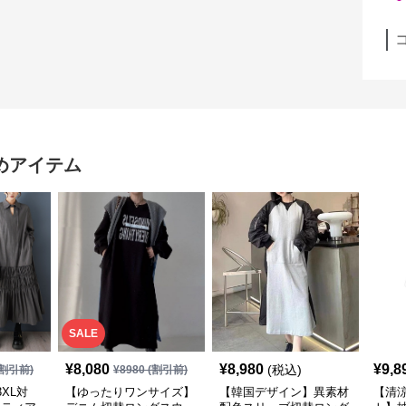
めアイテム
SALE
¥
8,080
¥
8,980
¥
9,8
(税込)
割引前)
¥
8980
(割引前)
XL対
【ゆったりワンサイズ】
【韓国デザイン】異素材
【清