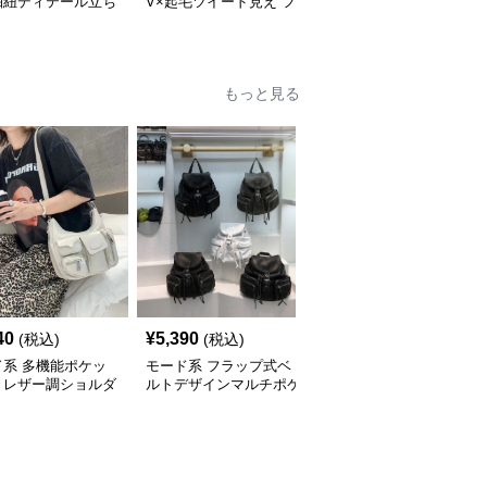
抽紐ディテール立ち
V×起毛ツイード見え フ
ズ】クラシカルUネック
ンピース
ィッシュテールワンピー
ジャンパーワンピース
ス
もっと見る
40
¥
5,390
¥
14,900
(税込)
(税込)
(税込)
ド系 多機能ポケッ
モード系 フラップ式ベ
モード系 【牛革】ウェ
きレザー調ショルダ
ルトデザインマルチポケ
ーブメタルハンドル レ
ッグ
ットリュック
ザーワンショルダーバッ
グ