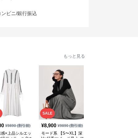
コンビニ/銀行振込
もっと見る
SALE
00
¥
8,900
¥
14,520
(税込)
¥
9890
(割引前)
¥
9890
(割引前)
涼感×上品シルエッ
モード系 【S〜XL】深
モード系 【36・38サイ