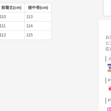
前着丈(cm)
後中長(cm)
110
113
111
114
112
115
お
ビ
応
P
P