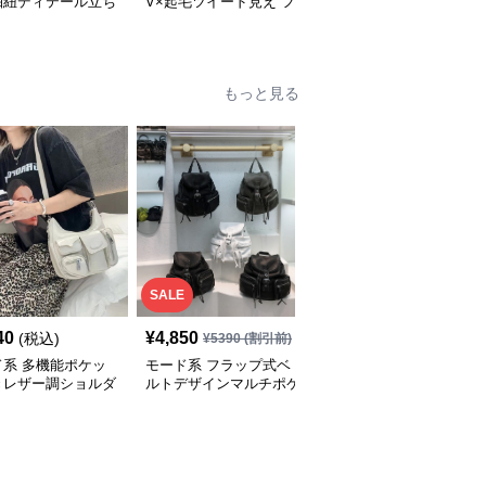
抽紐ディテール立ち
V×起毛ツイード見え フ
ズ】クラシカルUネック
ンピース
ィッシュテールワンピー
ジャンパーワンピース
ス
もっと見る
SALE
40
¥
4,850
¥
14,900
(税込)
(税込)
¥
5390
(割引前)
ド系 多機能ポケッ
モード系 フラップ式ベ
モード系 【牛革】ウェ
きレザー調ショルダ
ルトデザインマルチポケ
ーブメタルハンドル レ
ッグ
ットリュック
ザーワンショルダーバッ
グ