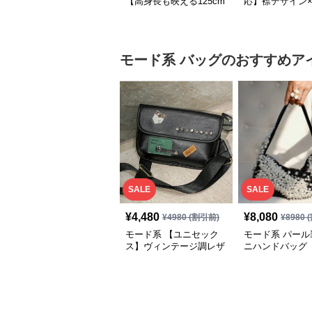
【高身長も映える125cm
応】襟デザイン
丈】アートプリントキャ
ード切替 ロング
ミワンピース｜肩紐調整
ワンピース
OKで華奢さんも安心
モード系
バッグ
のおすすめア
SALE
SALE
¥
4,480
¥
8,080
¥
4980
(割引前)
¥
8980
(
モード系 【ユニセック
モード系 パール
ス】ヴィンテージ調レザ
ニハンドバッグ
ーショルダーバッグ｜斜
めがけメッセンジャー