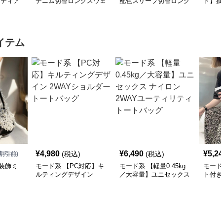
×ティア
デニム切替ロングスウェ
配色スリーブ切替ロング
ト】
シャツ
ットワンピース
ワンピース
襟ワ
イテム
¥
4,980
¥
6,490
¥
5,2
(税込)
(税込)
割引前)
装飾ミ
モード系 【PC対応】キ
モード系 【軽量0.45kg
モー
ルティングデザイン
／大容量】ユニセックス
ト付
2WAYショルダートート
ナイロン2WAYユーティ
ーバ
バッグ
リティトートバッグ