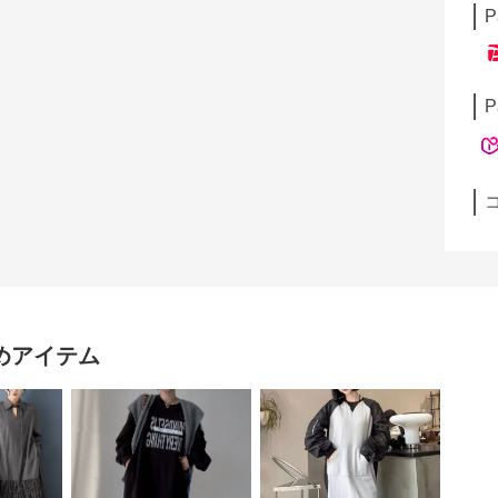
P
P
めアイテム