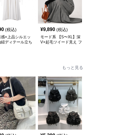
90
¥
9,890
¥
14,520
(税込)
(税込)
(税込)
涼感×上品シルエッ
モード系 【S〜XL】深
モード系 【36・38サイ
抽紐ディテール立ち
V×起毛ツイード見え フ
ズ】クラシカルUネック
ンピース
ィッシュテールワンピー
ジャンパーワンピース
ス
もっと見る