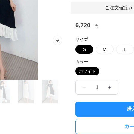
ご注文確定か
6,720
円
サイズ
Next slide
S
M
L
カラー
ホワイト
1
購
カー