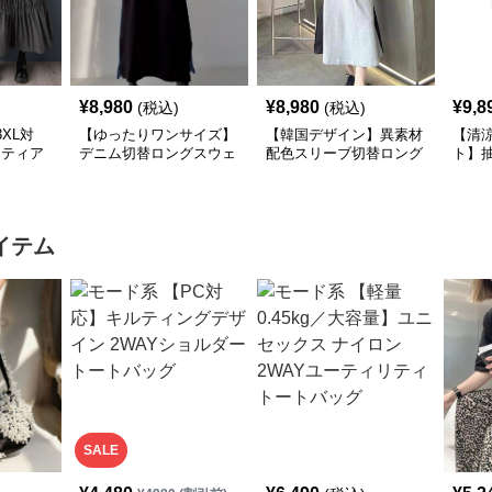
¥
8,980
¥
8,980
¥
9,8
(税込)
(税込)
XL対
【ゆったりワンサイズ】
【韓国デザイン】異素材
【清
×ティア
デニム切替ロングスウェ
配色スリーブ切替ロング
ト】
シャツ
ットワンピース
ワンピース
襟ワ
イテム
SALE