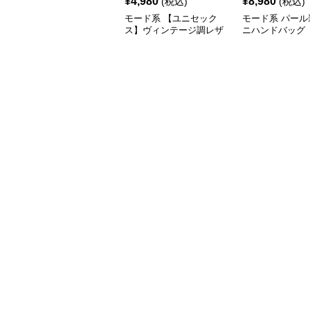
¥
4,980
¥
8,980
(税込)
(税込)
モード系 【ユニセック
モード系 パール
ス】ヴィンテージ調レザ
ニハンドバッグ
ーショルダーバッグ｜斜
めがけメッセンジャー