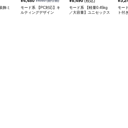
¥
4,480
¥
6,490
¥
5,2
(税込)
¥
4980
(割引前)
装飾ミ
モード系 【PC対応】キ
モード系 【軽量0.45kg
モー
ルティングデザイン
／大容量】ユニセックス
ト付
2WAYショルダートート
ナイロン2WAYユーティ
ーバ
バッグ
リティトートバッグ