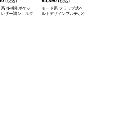
40
¥
5,390
¥
14,900
(税込)
(税込)
(税込)
ド系 多機能ポケッ
モード系 フラップ式ベ
モード系 【牛革】ウェ
きレザー調ショルダ
ルトデザインマルチポケ
ーブメタルハンドル レ
ッグ
ットリュック
ザーワンショルダーバッ
グ