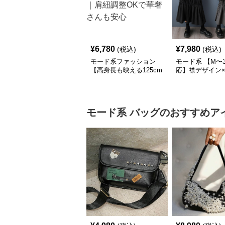
¥
6,780
¥
7,980
(税込)
(税込)
モード系ファッション
モード系 【M〜3
【高身長も映える125cm
応】襟デザイン
丈】アートプリントキャ
ード切替 ロング
ミワンピース｜肩紐調整
ワンピース
OKで華奢さんも安心
モード系
バッグ
のおすすめア