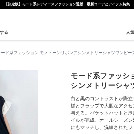
【決定版】モード系レディースファッション通販｜最新コーデとアイテム特集
する
人
モード系ファッション モノトーンリボンアシンメトリーシャツワンピー
モード系ファッシ
シンメトリーシャ
白と黒のコントラストが際立
襟とフラップで大胆なアクセ
与える。バケットハットと厚
イルが完成。オールシーズン
にもマッチし、洗練されたフ