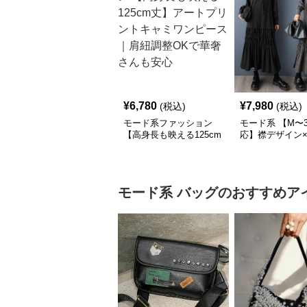
¥
6,780
¥
7,980
(税込)
(税込)
モード系ファッション
モード系 【M〜3
【高身長も映える125cm
応】襟デザイン
丈】アートプリントキャ
ード切替 ロング
ミワンピース｜肩紐調整
ワンピース
OKで華奢さんも安心
モード系
バッグ
のおすすめア