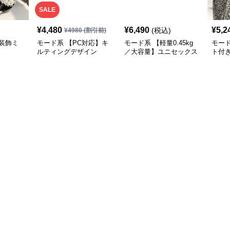
SALE
¥
4,480
¥
6,490
¥
5,2
(税込)
¥
4980
(割引前)
装飾ミ
モード系 【PC対応】キ
モード系 【軽量0.45kg
モー
ルティングデザイン
／大容量】ユニセックス
ト付
2WAYショルダートート
ナイロン2WAYユーティ
ーバ
バッグ
リティトートバッグ