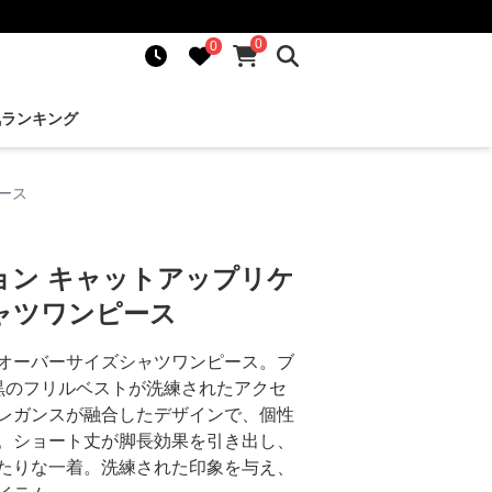
0
0
気ランキング
ース
ョン キャットアップリケ
ャツワンピース
オーバーサイズシャツワンピース。ブ
黒のフリルベストが洗練されたアクセ
レガンスが融合したデザインで、個性
。ショート丈が脚長効果を引き出し、
たりな一着。洗練された印象を与え、