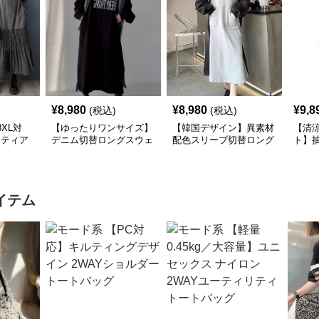
¥
8,980
¥
8,980
¥
9,8
(税込)
(税込)
XL対
【ゆったりワンサイズ】
【韓国デザイン】異素材
【清
×ティア
デニム切替ロングスウェ
配色スリーブ切替ロング
ト】
シャツ
ットワンピース
ワンピース
襟ワ
イテム