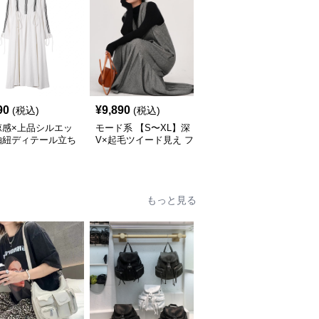
90
¥
9,890
¥
14,520
(税込)
(税込)
(税込)
涼感×上品シルエッ
モード系 【S〜XL】深
モード系 【36・38サイ
抽紐ディテール立ち
V×起毛ツイード見え フ
ズ】クラシカルUネック
ンピース
ィッシュテールワンピー
ジャンパーワンピース
ス
もっと見る