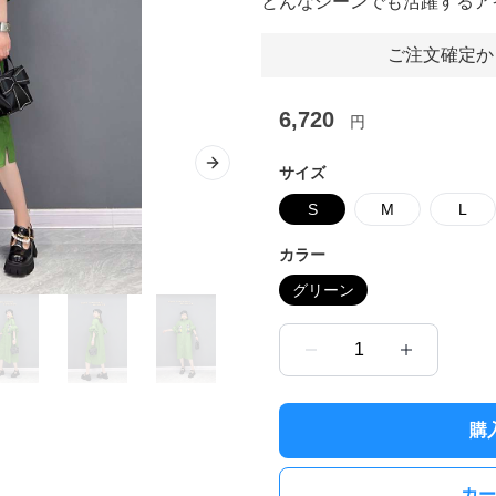
どんなシーンでも活躍するア
ご注文確定か
6,720
円
Next slide
サイズ
S
M
L
カラー
グリーン
1
購
カー