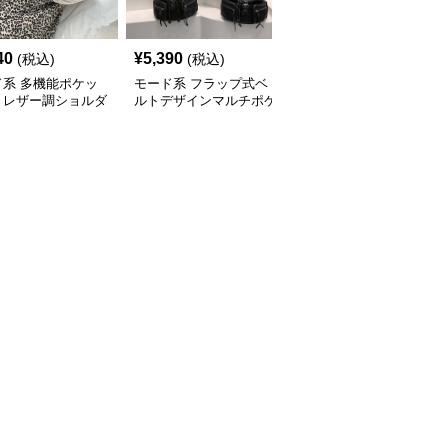
40
¥
5,390
¥
14,900
(税込)
(税込)
(税込)
ド系 多機能ポケッ
モード系 フラップ式ベ
モード系 【牛革】ウェ
きレザー調ショルダ
ルトデザインマルチポケ
ーブメタルハンドル レ
ッグ
ットリュック
ザーワンショルダーバッ
グ