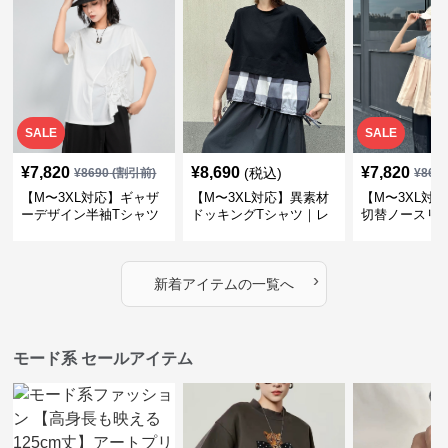
SALE
SALE
¥
7,820
¥
8,690
¥
7,820
(税込)
¥
8690
(割引前)
¥
869
【M〜3XL対応】ギャザ
【M〜3XL対応】異素材
【M〜3XL対
ーデザイン半袖Tシャツ
ドッキングTシャツ｜レ
切替ノースリ
｜シャーリング・アシメ
イヤード風チェックトッ
ス｜Aライン
デザイン・ゆったりトッ
プス・裾ドロスト・体型
素材プリーツ
プス
カバー・大人モード
ー・大人モー
›
新着アイテムの一覧へ
モード系 セールアイテム