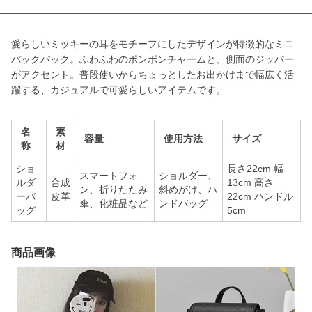
愛らしいミッキーの耳をモチーフにしたデザインが特徴的なミニ
バックパック。ふわふわのポンポンチャームと、側面のジッパー
がアクセント。普段使いからちょっとしたお出かけまで幅広く活
躍する、カジュアルで可愛らしいアイテムです。
名
素
容量
使用方法
サイズ
称
材
ショ
長さ22cm 幅
スマートフォ
ショルダー、
ルダ
合成
13cm 高さ
ン、折りたたみ
斜めがけ、ハ
ーバ
皮革
22cm ハンドル
傘、化粧品など
ンドバッグ
ッグ
5cm
商品画像