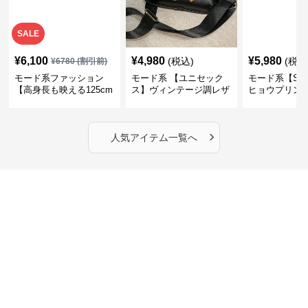
SALE
¥
6,100
¥
4,980
¥
5,980
(税込)
(税込
¥
6780
(割引前)
モード系ファッション
モード系 【ユニセック
モード系【S〜
【高身長も映える125cm
ス】ヴィンテージ調レザ
ヒョウプリント
丈】アートプリントキャ
ーショルダーバッグ｜斜
カラー半袖T
ミワンピース｜肩紐調整
めがけメッセンジャー
OKで華奢さんも安心
›
人気アイテム一覧へ