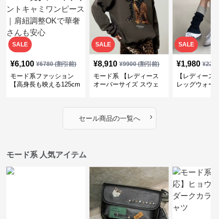
SALE
SALE
SALE
¥
6,100
¥
8,910
¥
1,980
¥
6780
(割引前)
¥
9900
(割引前)
¥
220
モード系ファッション
モード系 【レディース
【レディース
【高身長も映える125cm
オーバーサイズ スウェ
レッグウォー
丈】アートプリントキャ
ット】レオパードプリン
ス｜韓国スト
ミワンピース｜肩紐調整
ト裏毛トップス 秋冬ゆ
ーズ靴下
OKで華奢さんも安心
ったりモード
›
セール商品の一覧へ
モード系 人気アイテム