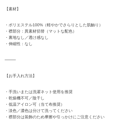
【素材】
・ポリエステル100%（軽やかでさらりとした肌触り）
・襟部分：異素材切替（マットな配色）
・裏地なし／透け感なし
・伸縮性：なし
⸻
【お手入れ方法】
・手洗いまたは洗濯ネット使用を推奨
・乾燥機不可／陰干し
・低温アイロン可（当て布推奨）
・淡色／濃色は分けて洗ってください
・襟部分は装飾のため摩擦や引っかけにご注意ください