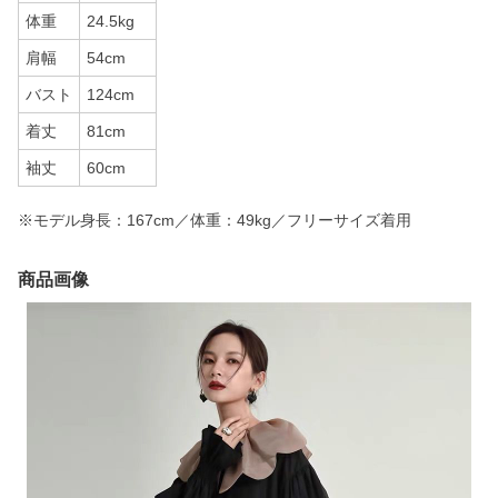
体重
24.5kg
肩幅
54cm
バスト
124cm
着丈
81cm
袖丈
60cm
※モデル身長：167cm／体重：49kg／フリーサイズ着用
商品画像