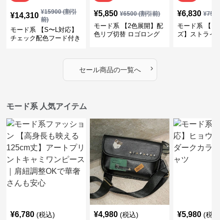
¥
15900
(割引
¥
5,850
¥
6,830
¥
6500
(割引前)
¥
759
¥
14,310
前)
モード系 【2色展開】配
モード系 【フ
モード系 【S〜L対応】
色リブ切替 ロゴロング
ズ】ストライ
チェック配色フード付き
スリーブTシャツ
インナー風ド
ロングコート
ショートトッ
›
セール商品の一覧へ
モード系 人気アイテム
¥
6,780
¥
4,980
¥
5,980
(税込)
(税込)
(税込