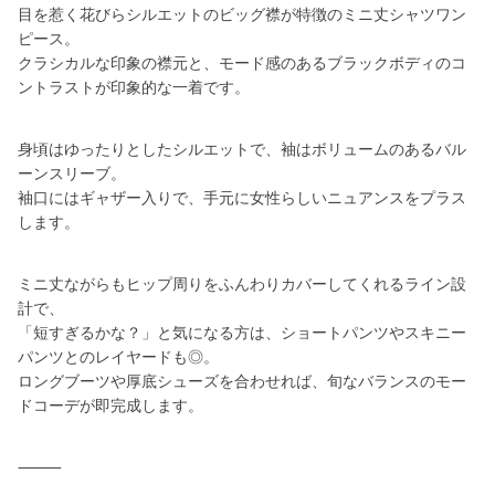
目を惹く花びらシルエットのビッグ襟が特徴のミニ丈シャツワン
ピース。
クラシカルな印象の襟元と、モード感のあるブラックボディのコ
ントラストが印象的な一着です。
身頃はゆったりとしたシルエットで、袖はボリュームのあるバル
ーンスリーブ。
袖口にはギャザー入りで、手元に女性らしいニュアンスをプラス
します。
ミニ丈ながらもヒップ周りをふんわりカバーしてくれるライン設
計で、
「短すぎるかな？」と気になる方は、ショートパンツやスキニー
パンツとのレイヤードも◎。
ロングブーツや厚底シューズを合わせれば、旬なバランスのモー
ドコーデが即完成します。
⸻