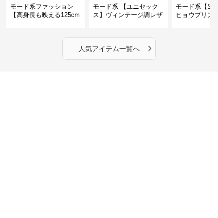
モード系ファッション
モード系 【ユニセック
モード系【S〜
【高身長も映える125cm
ス】ヴィンテージ調レザ
ヒョウプリント
丈】アートプリントキャ
ーショルダーバッグ｜斜
カラー半袖T
ミワンピース｜肩紐調整
めがけメッセンジャー
OKで華奢さんも安心
›
人気アイテム一覧へ