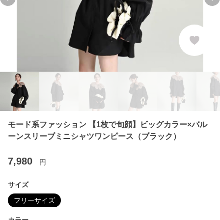
Previous slide
Ne
モード系ファッション 【1枚で旬顔】ビッグカラー×バル
ーンスリーブミニシャツワンピース（ブラック）
7,980
円
サイズ
フリーサイズ