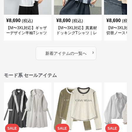
¥
8,690
¥
8,690
¥
8,690
(税込)
(税込)
(税込
【M〜3XL対応】ギャザ
【M〜3XL対応】異素材
【M〜3XL対
ーデザイン半袖Tシャツ
ドッキングTシャツ｜レ
切替ノースリ
｜シャーリング・アシメ
イヤード風チェックトッ
ス｜Aライン
デザイン・ゆったりトッ
プス・裾ドロスト・体型
素材プリーツ
プス
カバー・大人モード
ー・大人モー
›
新着アイテムの一覧へ
モード系 セールアイテム
SALE
SALE
SALE