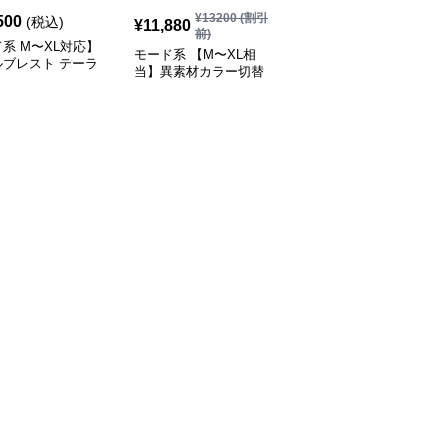
¥
13200
(割引
500
¥
11,270
(税込)
(税込)
¥
11,880
前)
系 M〜XL対応】
モード系 ゆったりオー
モード系 【M〜XL相
ルブレスト テーラ
バーサイズダブルブレス
当】異素材カラー切替
ライトジャケット
トロングコート
襟付きトレンチ風ロング
ラック／カーキ）
アウター