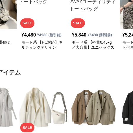
SALE
SALE
¥
4,480
¥
5,840
¥
5,2
¥
4980
(割引前)
¥
6490
(割引前)
装飾ミ
モード系 【PC対応】キ
モード系 【軽量0.45kg
モー
ルティングデザイン
／大容量】ユニセックス
ト付
2WAYショルダートート
ナイロン2WAYユーティ
ーバ
バッグ
リティトートバッグ
アイテム
SALE