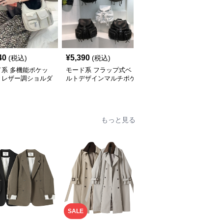
40
¥
5,390
¥
14,900
(税込)
(税込)
(税込)
ド系 多機能ポケッ
モード系 フラップ式ベ
モード系 【牛革】ウェ
きレザー調ショルダ
ルトデザインマルチポケ
ーブメタルハンドル レ
ッグ
ットリュック
ザーワンショルダーバッ
グ
もっと見る
SALE