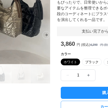
もぴったりで、日常使いから
要なアイテムを整理できるポ
段のコーディネートにプラス
を演出してくれる一品です。
支払い完了から
Next slide
3,860
円 (税込)
4,290
円 (
カラー
ホワイト
ブラック
1
購
カー