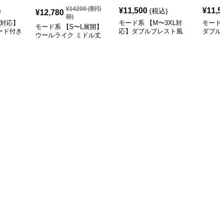
¥
14200
(割引
¥
11,500
¥
11,
)
(税込)
¥
12,780
前)
L対応】
モード系 【M〜3XL対
モード
モード系 【S〜L展開】
ード付き
応】ダブルブレスト風
ダブ
ウールライク ミドル丈
テーラードアウター
ード
ダブルアウター＋ショル
（ブ
ダーバッグセット