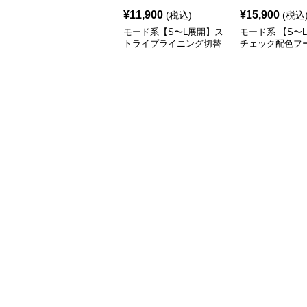
¥
11,900
¥
15,900
(税込)
(税込
モード系【S〜L展開】ス
モード系 【S〜
トライプライニング切替
チェック配色フ
エコレザーノーカラージ
ロングコート
ップブルゾン