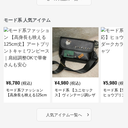
モード系 人気アイテム
¥
6,780
¥
4,980
¥
5,980
(税込)
(税込)
(税込
モード系ファッション
モード系 【ユニセック
モード系【S〜
【高身長も映える125cm
ス】ヴィンテージ調レザ
ヒョウプリント
丈】アートプリントキャ
ーショルダーバッグ｜斜
カラー半袖T
ミワンピース｜肩紐調整
めがけメッセンジャー
OKで華奢さんも安心
›
人気アイテム一覧へ