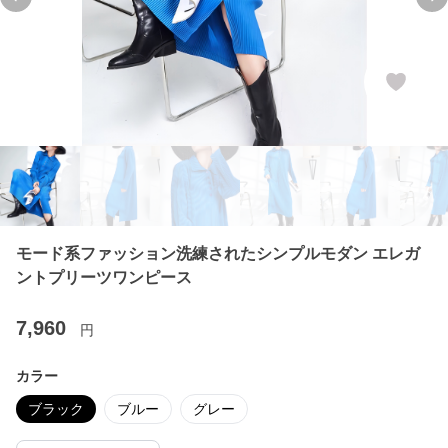
Previous slide
Ne
モード系ファッション洗練されたシンプルモダン エレガ
ントプリーツワンピース
7,960
円
カラー
ブラック
ブルー
グレー