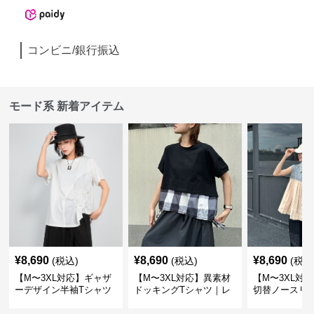
コンビニ/銀行振込
モード系 新着アイテム
¥
8,690
¥
8,690
¥
8,690
(税込)
(税込)
(税込
【M〜3XL対応】ギャザ
【M〜3XL対応】異素材
【M〜3XL対
ーデザイン半袖Tシャツ
ドッキングTシャツ｜レ
切替ノースリ
｜シャーリング・アシメ
イヤード風チェックトッ
ス｜Aライン
デザイン・ゆったりトッ
プス・裾ドロスト・体型
素材プリーツ