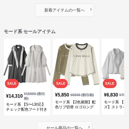
プス
カバー・大人モード
ー・大人モー
›
新着アイテムの一覧へ
モード系 セールアイテム
SALE
SALE
SALE
¥
15900
(割引
¥
5,850
¥
6,830
¥
6500
(割引前)
¥
759
¥
14,310
前)
モード系 【2色展開】配
モード系 【フ
モード系 【S〜L対応】
色リブ切替 ロゴロング
ズ】ストライ
チェック配色フード付き
スリーブTシャツ
インナー風ド
ロングコート
ショートトッ
›
セール商品の一覧へ