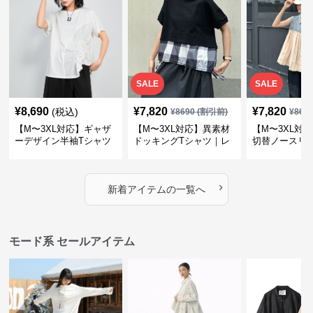
SALE
SALE
¥
8,690
¥
7,820
¥
7,820
(税込)
¥
8690
(割引前)
¥
869
【M〜3XL対応】ギャザ
【M〜3XL対応】異素材
【M〜3XL対
ーデザイン半袖Tシャツ
ドッキングTシャツ｜レ
切替ノースリ
｜シャーリング・アシメ
イヤード風チェックトッ
ス｜Aライン
デザイン・ゆったりトッ
プス・裾ドロスト・体型
素材プリーツ
プス
カバー・大人モード
ー・大人モー
›
新着アイテムの一覧へ
モード系 セールアイテム