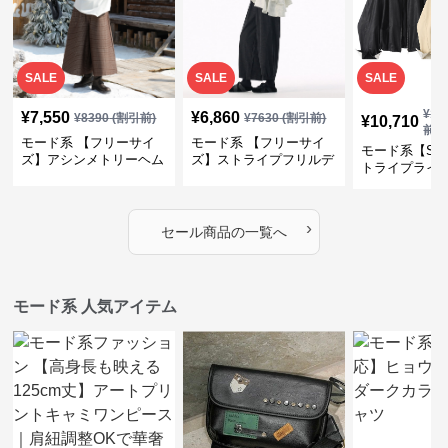
SALE
SALE
SALE
¥
11
¥
7,550
¥
6,860
¥
8390
(割引前)
¥
7630
(割引前)
¥
10,710
前)
モード系 【フリーサイ
モード系 【フリーサイ
モード系【S〜
ズ】アシンメトリーヘム
ズ】ストライプフリルデ
トライプライ
デザインロングトップス
ザイン シャツトップス
エコレザーノ
（ブラック／ホワイト）
ップブルゾン
›
セール商品の一覧へ
モード系 人気アイテム