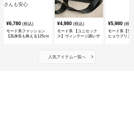
¥
6,780
¥
4,980
¥
5,980
(税込)
(税込)
(税込
モード系ファッション
モード系 【ユニセック
モード系【S〜
【高身長も映える125cm
ス】ヴィンテージ調レザ
ヒョウプリント
丈】アートプリントキャ
ーショルダーバッグ｜斜
カラー半袖T
ミワンピース｜肩紐調整
めがけメッセンジャー
OKで華奢さんも安心
›
人気アイテム一覧へ