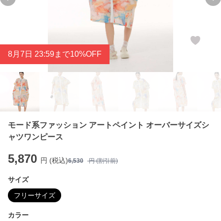
Previous slide
Ne
8
月
7
日 23:59まで10%OFF
モード系ファッション アートペイント オーバーサイズシ
ャツワンピース
5,870
円 (税込)
6,530
円 (割引前)
サイズ
フリーサイズ
カラー