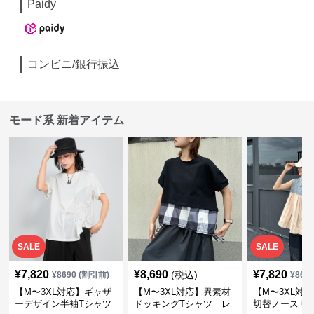
Paidy
コンビニ/銀行振込
モード系 新着アイテム
SALE
SALE
¥
7,820
¥
8,690
¥
7,820
(税込)
¥
8690
(割引前)
¥
869
【M〜3XL対応】ギャザ
【M〜3XL対応】異素材
【M〜3XL対
ーデザイン半袖Tシャツ
ドッキングTシャツ｜レ
切替ノースリ