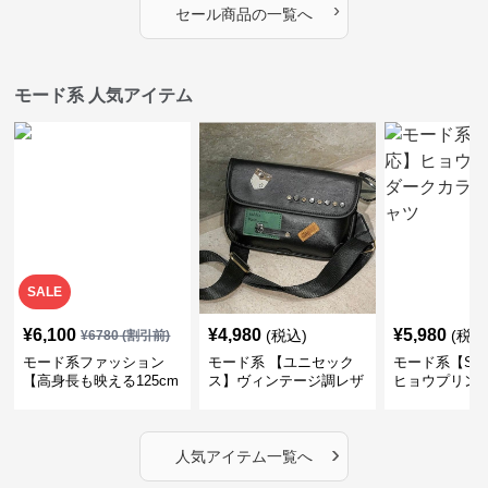
›
セール商品の一覧へ
モード系 人気アイテム
SALE
¥
6,100
¥
4,980
¥
5,980
(税込)
(税込
¥
6780
(割引前)
モード系ファッション
モード系 【ユニセック
モード系【S〜
【高身長も映える125cm
ス】ヴィンテージ調レザ
ヒョウプリント
丈】アートプリントキャ
ーショルダーバッグ｜斜
カラー半袖T
ミワンピース｜肩紐調整
めがけメッセンジャー
OKで華奢さんも安心
›
人気アイテム一覧へ