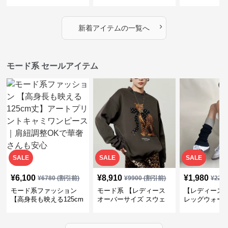
｜シャーリング・アシメ
イヤード風チェックトッ
ス｜Aライン
デザイン・ゆったりトッ
プス・裾ドロスト・体型
素材プリーツ
プス
カバー・大人モード
ー・大人モー
›
新着アイテムの一覧へ
モード系 セールアイテム
SALE
SALE
SALE
¥
6,100
¥
8,910
¥
1,980
¥
6780
(割引前)
¥
9900
(割引前)
¥
220
モード系ファッション
モード系 【レディース
【レディース
【高身長も映える125cm
オーバーサイズ スウェ
レッグウォー
丈】アートプリントキャ
ット】レオパードプリン
ス｜韓国スト
ミワンピース｜肩紐調整
ト裏毛トップス 秋冬ゆ
ーズ靴下
OKで華奢さんも安心
ったりモード