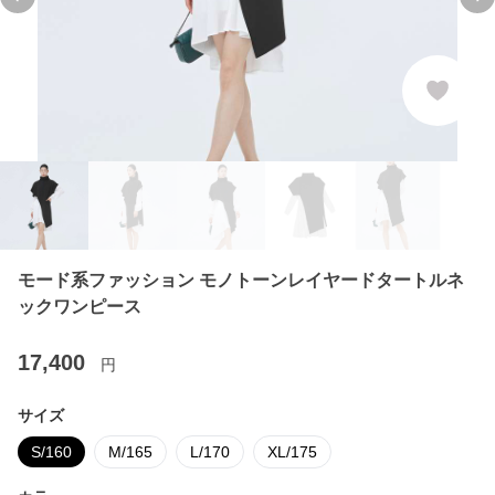
Previous slide
Ne
モード系ファッション モノトーンレイヤードタートルネ
ックワンピース
17,400
円
サイズ
S/160
M/165
L/170
XL/175