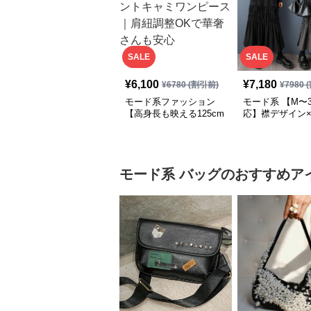
SALE
SALE
¥
6,100
¥
7,180
¥
6780
(割引前)
¥
7980
(
モード系ファッション
モード系 【M〜3
【高身長も映える125cm
応】襟デザイン
丈】アートプリントキャ
ード切替 ロング
ミワンピース｜肩紐調整
ワンピース
OKで華奢さんも安心
モード系
バッグ
のおすすめア