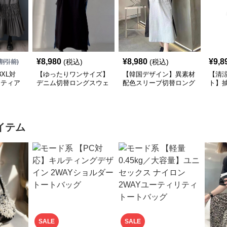
¥
8,980
¥
8,980
¥
9,8
(税込)
(税込)
割引前)
XL対
【ゆったりワンサイズ】
【韓国デザイン】異素材
【清
×ティア
デニム切替ロングスウェ
配色スリーブ切替ロング
ト】
シャツ
ットワンピース
ワンピース
襟ワ
イテム
SALE
SALE