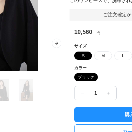
このワンピースで、洗練され
ご注文確定か
10,560
円
Next slide
サイズ
S
M
L
カラー
ブラック
1
購
カー