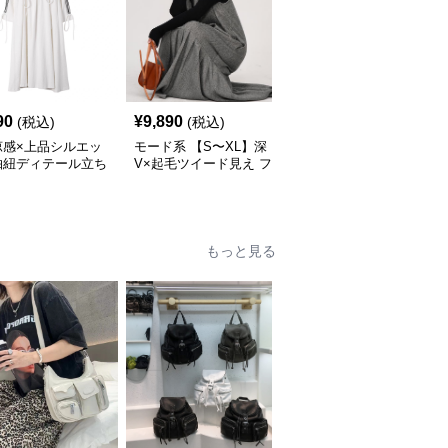
SALE
¥
14520
(割引
90
¥
9,890
(税込)
(税込)
¥
13,060
前)
涼感×上品シルエッ
モード系 【S〜XL】深
モード系 【36・38サイ
抽紐ディテール立ち
V×起毛ツイード見え フ
ズ】クラシカルUネック
ンピース
ィッシュテールワンピー
ジャンパーワンピース
ス
もっと見る