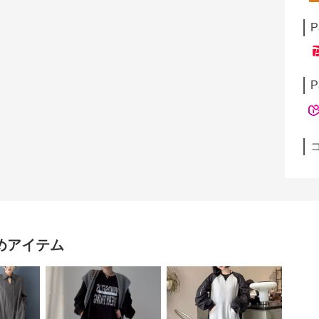
P
P
めアイテム