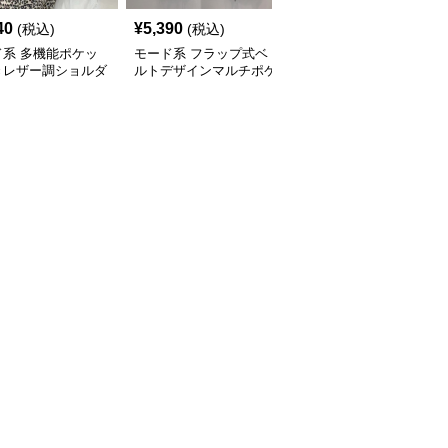
40
¥
5,390
¥
14,900
(税込)
(税込)
(税込)
ド系 多機能ポケッ
モード系 フラップ式ベ
モード系 【牛革】ウェ
きレザー調ショルダ
ルトデザインマルチポケ
ーブメタルハンドル レ
ッグ
ットリュック
ザーワンショルダーバッ
グ