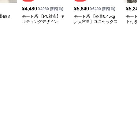
¥
4,480
¥
5,840
¥
5,2
¥
4980
(割引前)
¥
6490
(割引前)
装飾ミ
モード系 【PC対応】キ
モード系 【軽量0.45kg
モー
ルティングデザイン
／大容量】ユニセックス
ト付
2WAYショルダートート
ナイロン2WAYユーティ
ーバ
バッグ
リティトートバッグ