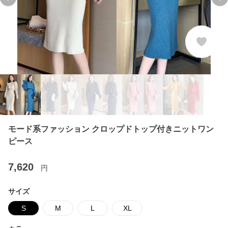
Previous slide
Ne
モード系ファッション クロップドトップ付きニットワン
ピース
7,620
円
サイズ
S
M
L
XL