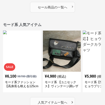
OKで華奢さんも安心
ったりモード
›
セール商品の一覧へ
モード系 人気アイテム
SALE
¥
6,100
¥
4,980
¥
5,980
(税込)
(税込
¥
6780
(割引前)
モード系ファッション
モード系 【ユニセック
モード系【S〜
【高身長も映える125cm
ス】ヴィンテージ調レザ
ヒョウプリント
丈】アートプリントキャ
ーショルダーバッグ｜斜
カラー半袖T
ミワンピース｜肩紐調整
めがけメッセンジャー
OKで華奢さんも安心
›
人気アイテム一覧へ