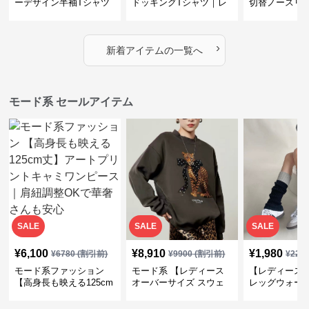
ーデザイン半袖Tシャツ
ドッキングTシャツ｜レ
切替ノースリ
｜シャーリング・アシメ
イヤード風チェックトッ
ス｜Aライン
デザイン・ゆったりトッ
プス・裾ドロスト・体型
素材プリーツ
プス
カバー・大人モード
ー・大人モー
›
新着アイテムの一覧へ
モード系 セールアイテム
SALE
SALE
SALE
¥
6,100
¥
8,910
¥
1,980
¥
6780
(割引前)
¥
9900
(割引前)
¥
220
モード系ファッション
モード系 【レディース
【レディース
【高身長も映える125cm
オーバーサイズ スウェ
レッグウォー
丈】アートプリントキャ
ット】レオパードプリン
ス｜韓国スト
ミワンピース｜肩紐調整
ト裏毛トップス 秋冬ゆ
ーズ靴下