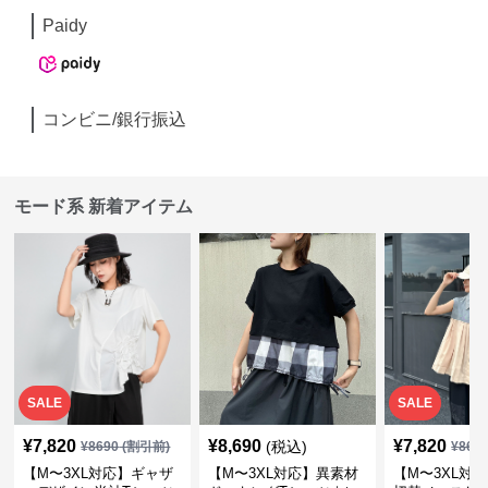
Paidy
コンビニ/銀行振込
モード系 新着アイテム
SALE
SALE
¥
7,820
¥
8,690
¥
7,820
(税込)
¥
8690
(割引前)
¥
869
【M〜3XL対応】ギャザ
【M〜3XL対応】異素材
【M〜3XL対