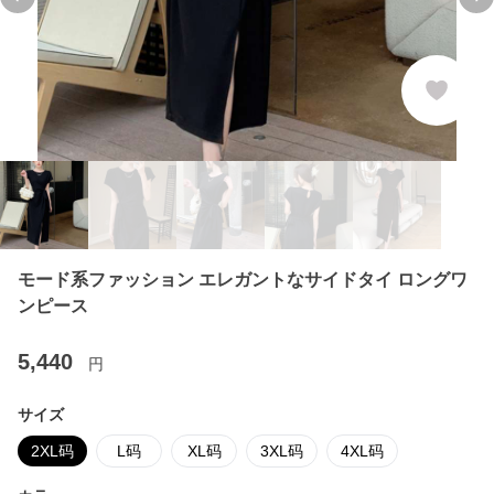
Previous slide
Ne
モード系ファッション エレガントなサイドタイ ロングワ
ンピース
5,440
円
サイズ
2XL码
L码
XL码
3XL码
4XL码