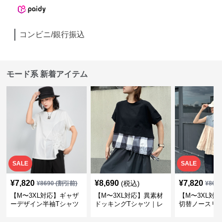
コンビニ/銀行振込
モード系 新着アイテム
SALE
SALE
¥
7,820
¥
8,690
¥
7,820
(税込)
¥
8690
(割引前)
¥
869
【M〜3XL対応】ギャザ
【M〜3XL対応】異素材
【M〜3XL対
ーデザイン半袖Tシャツ
ドッキングTシャツ｜レ
切替ノースリ
｜シャーリング・アシメ
イヤード風チェックトッ
ス｜Aライン
デザイン・ゆったりトッ
プス・裾ドロスト・体型
素材プリーツ