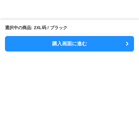
選択中の商品: 2XL码 / ブラック
購入画面に進む
MODELY
について