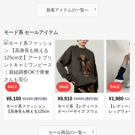
プス
カバー・大人モード
ー・大人モー
›
新着アイテムの一覧へ
モード系 セールアイテム
SALE
SALE
SALE
¥
6,100
¥
8,910
¥
1,980
¥
6780
(割引前)
¥
9900
(割引前)
¥
220
モード系ファッション
モード系 【レディース
【レディース
【高身長も映える125cm
オーバーサイズ スウェ
レッグウォー
丈】アートプリントキャ
ット】レオパードプリン
ス｜韓国スト
ミワンピース｜肩紐調整
ト裏毛トップス 秋冬ゆ
ーズ靴下
OKで華奢さんも安心
ったりモード
›
セール商品の一覧へ