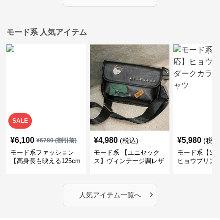
モード系 人気アイテム
SALE
¥
6,100
¥
4,980
¥
5,980
(税込)
(税込
¥
6780
(割引前)
モード系ファッション
モード系 【ユニセック
モード系【S〜
【高身長も映える125cm
ス】ヴィンテージ調レザ
ヒョウプリント
丈】アートプリントキャ
ーショルダーバッグ｜斜
カラー半袖T
ミワンピース｜肩紐調整
めがけメッセンジャー
OKで華奢さんも安心
›
人気アイテム一覧へ