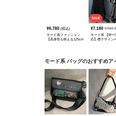
SALE
¥
6,780
¥
7,180
(税込)
¥
7980
(
モード系ファッション
モード系 【M〜3
【高身長も映える125cm
応】襟デザイン
丈】アートプリントキャ
ード切替 ロング
ミワンピース｜肩紐調整
ワンピース
OKで華奢さんも安心
モード系
バッグ
のおすすめア