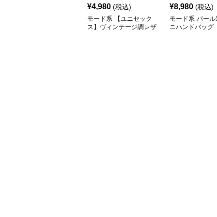
¥
4,980
¥
8,980
(税込)
(税込)
モード系 【ユニセック
モード系 パール
ス】ヴィンテージ調レザ
ニハンドバッグ
ーショルダーバッグ｜斜
めがけメッセンジャー