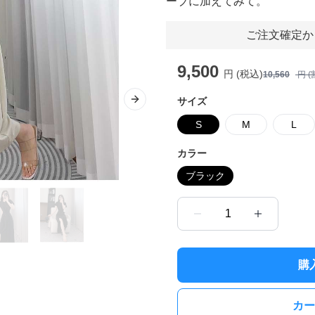
ーブに加えてみて。
ご注文確定か
9,500
円 (税込)
10,560
円 (
サイズ
Next slide
S
M
L
カラー
ブラック
1
購
カー