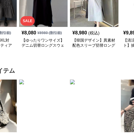
SALE
¥
8,080
¥
8,980
¥
9,8
(税込)
割引前)
¥
8980
(割引前)
XL対
【ゆったりワンサイズ】
【韓国デザイン】異素材
【清
×ティア
デニム切替ロングスウェ
配色スリーブ切替ロング
ト】
シャツ
ットワンピース
ワンピース
襟ワ
イテム