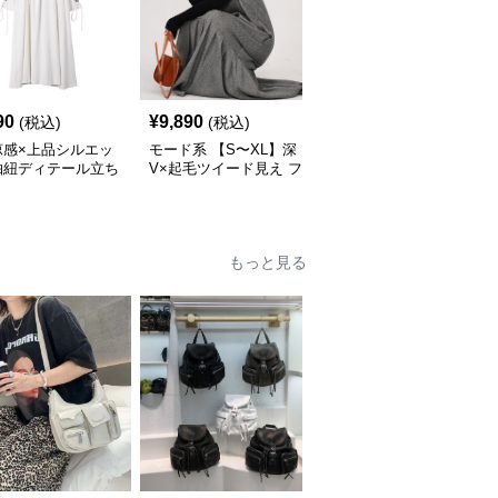
90
¥
9,890
¥
14,520
(税込)
(税込)
(税込)
涼感×上品シルエッ
モード系 【S〜XL】深
モード系 【36・38サイ
抽紐ディテール立ち
V×起毛ツイード見え フ
ズ】クラシカルUネック
ンピース
ィッシュテールワンピー
ジャンパーワンピース
ス
もっと見る