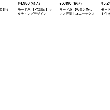
¥
4,980
¥
6,490
¥
5,2
(税込)
(税込)
装飾ミ
モード系 【PC対応】キ
モード系 【軽量0.45kg
モー
ルティングデザイン
／大容量】ユニセックス
ト付
2WAYショルダートート
ナイロン2WAYユーティ
ーバ
バッグ
リティトートバッグ