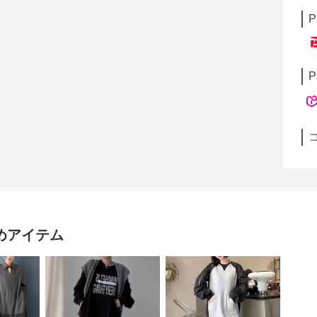
P
P
めアイテム