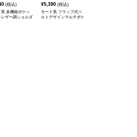
40
¥
5,390
¥
14,900
(税込)
(税込)
(税込)
ド系 多機能ポケッ
モード系 フラップ式ベ
モード系 【牛革】ウェ
きレザー調ショルダ
ルトデザインマルチポケ
ーブメタルハンドル レ
ッグ
ットリュック
ザーワンショルダーバッ
グ