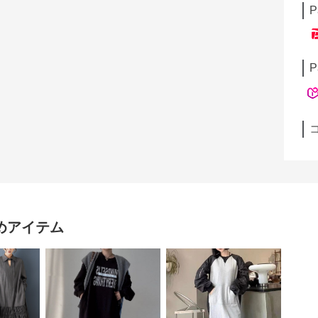
P
P
めアイテム