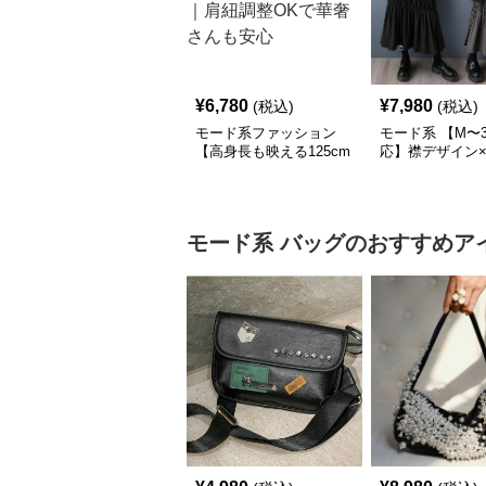
¥
6,780
¥
7,980
(税込)
(税込)
モード系ファッション
モード系 【M〜3
【高身長も映える125cm
応】襟デザイン
丈】アートプリントキャ
ード切替 ロング
ミワンピース｜肩紐調整
ワンピース
OKで華奢さんも安心
モード系
バッグ
のおすすめア