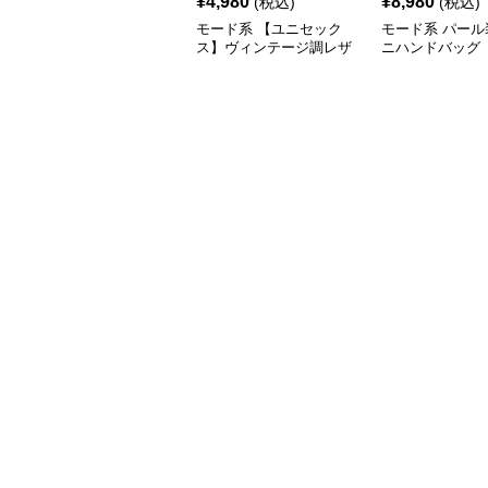
¥
4,980
¥
8,980
(税込)
(税込)
モード系 【ユニセック
モード系 パール
ス】ヴィンテージ調レザ
ニハンドバッグ
ーショルダーバッグ｜斜
めがけメッセンジャー