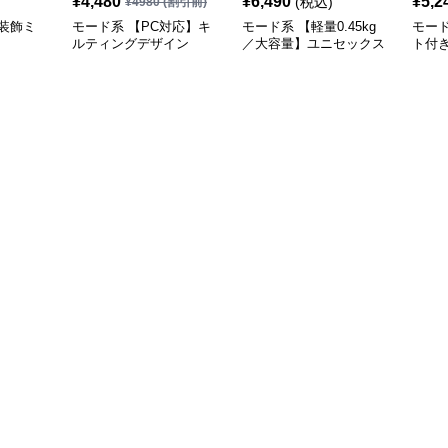
¥
4,480
¥
6,490
¥
5,2
(税込)
¥
4980
(割引前)
装飾ミ
モード系 【PC対応】キ
モード系 【軽量0.45kg
モー
ルティングデザイン
／大容量】ユニセックス
ト付
2WAYショルダートート
ナイロン2WAYユーティ
ーバ
バッグ
リティトートバッグ