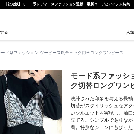
【決定版】モード系レディースファッション通販｜最新コーデとアイテム特集
する
人
モード系ファッション ツーピース風チェック切替ロングワンピース
モード系ファッシ
ク切替ロングワン
洗練された印象を与える長袖
切替がスタイリッシュなアク
いシルエットを実現し、袖口
立てる。シンプルでありなが
着。特別なシーンにもぴった