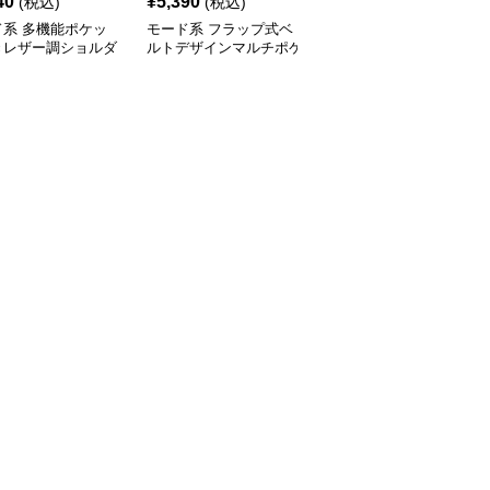
40
¥
5,390
¥
14,900
(税込)
(税込)
(税込)
ド系 多機能ポケッ
モード系 フラップ式ベ
モード系 【牛革】ウェ
きレザー調ショルダ
ルトデザインマルチポケ
ーブメタルハンドル レ
ッグ
ットリュック
ザーワンショルダーバッ
グ