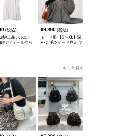
90
¥
9,890
¥
14,520
(税込)
(税込)
(税込)
涼感×上品シルエッ
モード系 【S〜XL】深
モード系 【36・38サイ
抽紐ディテール立ち
V×起毛ツイード見え フ
ズ】クラシカルUネック
ンピース
ィッシュテールワンピー
ジャンパーワンピース
ス
もっと見る