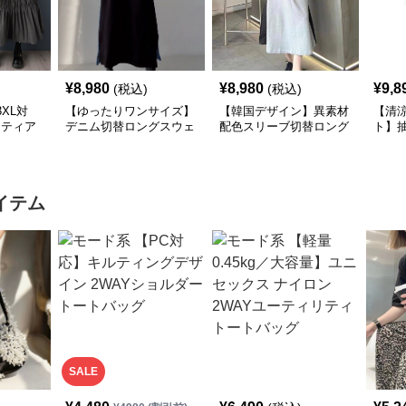
¥
8,980
¥
8,980
¥
9,8
(税込)
(税込)
XL対
【ゆったりワンサイズ】
【韓国デザイン】異素材
【清
×ティア
デニム切替ロングスウェ
配色スリーブ切替ロング
ト】
シャツ
ットワンピース
ワンピース
襟ワ
イテム
SALE