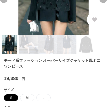
Previous slide
Ne
モード系ファッション オーバーサイズジャケット風ミニ
ワンピース
19,380
円
サイズ
S
M
L