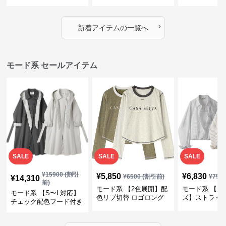
｜シャーリング・アシメ
イヤード風チェックトッ
ス｜Aライン
デザイン・ゆったりトッ
プス・裾ドロスト・体型
素材プリーツ
プス
カバー・大人モード
ー・大人モー
›
新着アイテムの一覧へ
モード系 セールアイテム
SALE
SALE
SALE
¥
15900
(割引
¥
5,850
¥
6,830
¥
6500
(割引前)
¥
759
¥
14,310
前)
モード系 【2色展開】配
モード系 【フ
モード系 【S〜L対応】
色リブ切替 ロゴロング
ズ】ストライ
チェック配色フード付き
スリーブTシャツ
インナー風ド
ロングコート
ショートトッ