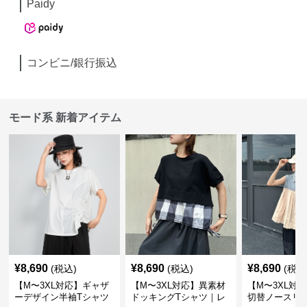
Paidy
コンビニ/銀行振込
モード系 新着アイテム
¥
8,690
¥
8,690
¥
8,690
(税込)
(税込)
(税込
【M〜3XL対応】ギャザ
【M〜3XL対応】異素材
【M〜3XL対
ーデザイン半袖Tシャツ
ドッキングTシャツ｜レ
切替ノースリ