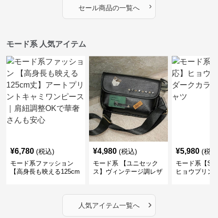
›
セール商品の一覧へ
モード系 人気アイテム
¥
6,780
¥
4,980
¥
5,980
(税込)
(税込)
(税込
モード系ファッション
モード系 【ユニセック
モード系【S〜
【高身長も映える125cm
ス】ヴィンテージ調レザ
ヒョウプリント
丈】アートプリントキャ
ーショルダーバッグ｜斜
カラー半袖T
ミワンピース｜肩紐調整
めがけメッセンジャー
OKで華奢さんも安心
›
人気アイテム一覧へ