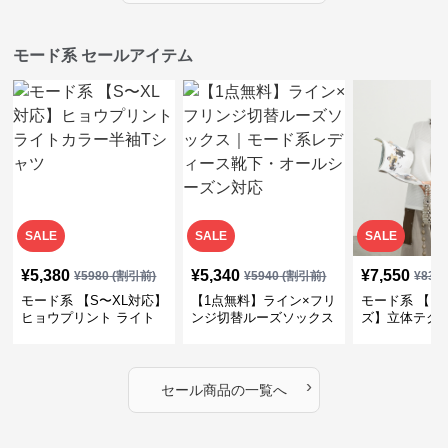
モード系 セールアイテム
SALE
SALE
SALE
¥
5,380
¥
5,340
¥
7,550
¥
5980
(割引前)
¥
5940
(割引前)
¥
839
モード系 【S〜XL対応】
【1点無料】ライン×フリ
モード系 【フ
ヒョウプリント ライト
ンジ切替ルーズソックス
ズ】立体テク
カラー半袖Tシャツ
｜モード系レディース靴
クルーネック
下・オールシーズン対応
ーブトップス
›
セール商品の一覧へ