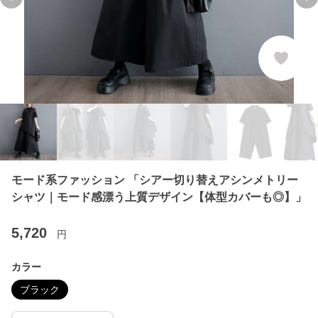
Previous slide
Ne
モード系ファッション 「シアー切り替えアシンメトリー
シャツ｜モード感漂う上質デザイン【体型カバーも◎】」
5,720
円
カラー
ブラック