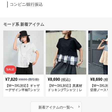
コンビニ/銀行振込
モード系 新着アイテム
SALE
¥
7,820
¥
8,690
¥
8,690
(税込)
(税込
¥
8690
(割引前)
【M〜3XL対応】ギャザ
【M〜3XL対応】異素材
【M〜3XL対
ーデザイン半袖Tシャツ
ドッキングTシャツ｜レ
切替ノースリ
｜シャーリング・アシメ
イヤード風チェックトッ
ス｜Aライン
デザイン・ゆったりトッ
プス・裾ドロスト・体型
素材プリーツ
プス
カバー・大人モード
ー・大人モー
›
新着アイテムの一覧へ