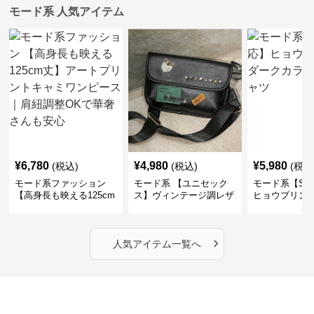
モード系 人気アイテム
¥
6,780
¥
4,980
¥
5,980
(税込)
(税込)
(税込
モード系ファッション
モード系 【ユニセック
モード系【S〜
【高身長も映える125cm
ス】ヴィンテージ調レザ
ヒョウプリント
丈】アートプリントキャ
ーショルダーバッグ｜斜
カラー半袖T
ミワンピース｜肩紐調整
めがけメッセンジャー
OKで華奢さんも安心
›
人気アイテム一覧へ