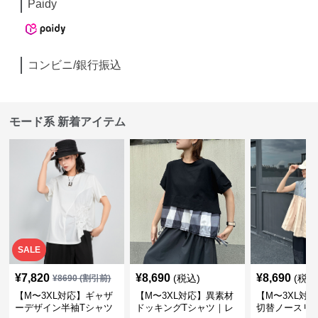
Paidy
コンビニ/銀行振込
モード系 新着アイテム
SALE
¥
7,820
¥
8,690
¥
8,690
(税込)
(税込
¥
8690
(割引前)
【M〜3XL対応】ギャザ
【M〜3XL対応】異素材
【M〜3XL対
ーデザイン半袖Tシャツ
ドッキングTシャツ｜レ
切替ノースリ