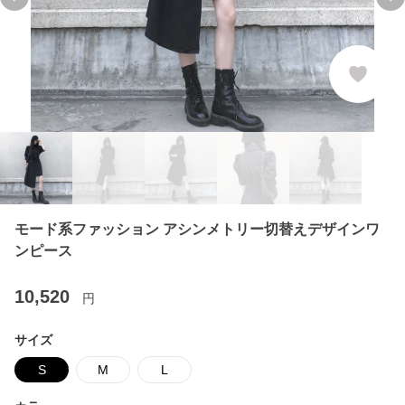
Previous slide
Ne
モード系ファッション アシンメトリー切替えデザインワ
ンピース
10,520
円
サイズ
S
M
L