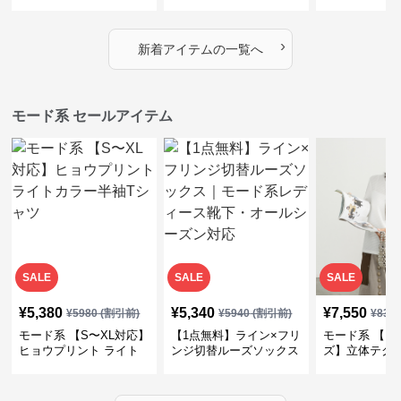
｜シャーリング・アシメ
イヤード風チェックトッ
ス｜Aライン
デザイン・ゆったりトッ
プス・裾ドロスト・体型
素材プリーツ
プス
カバー・大人モード
ー・大人モー
›
新着アイテムの一覧へ
モード系 セールアイテム
SALE
SALE
SALE
¥
5,380
¥
5,340
¥
7,550
¥
5980
(割引前)
¥
5940
(割引前)
¥
839
モード系 【S〜XL対応】
【1点無料】ライン×フリ
モード系 【フ
ヒョウプリント ライト
ンジ切替ルーズソックス
ズ】立体テク
カラー半袖Tシャツ
｜モード系レディース靴
クルーネック
下・オールシーズン対応
ーブトップス