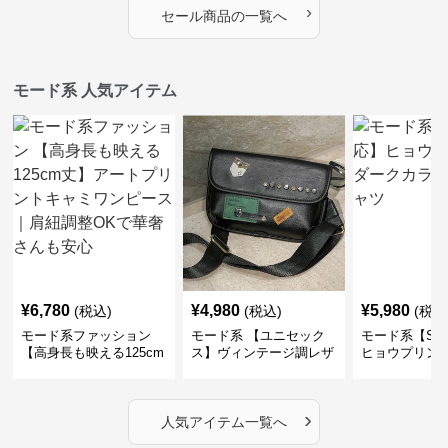
›
セール商品の一覧へ
モード系 人気アイテム
¥
6,780
¥
4,980
¥
5,980
(税込)
(税込)
(税込
モード系ファッション
モード系 【ユニセック
モード系【S〜
【高身長も映える125cm
ス】ヴィンテージ調レザ
ヒョウプリント
丈】アートプリントキャ
ーショルダーバッグ｜斜
カラー半袖T
ミワンピース｜肩紐調整
めがけメッセンジャー
OKで華奢さんも安心
›
人気アイテム一覧へ