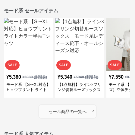
モード系 セールアイテム
SALE
SALE
SALE
¥
5,380
¥
5,340
¥
7,550
¥
5980
(割引前)
¥
5940
(割引前)
¥
839
モード系 【S〜XL対応】
【1点無料】ライン×フリ
モード系 【フ
ヒョウプリント ライト
ンジ切替ルーズソックス
ズ】立体テク
カラー半袖Tシャツ
｜モード系レディース靴
クルーネック
下・オールシーズン対応
ーブトップス
›
セール商品の一覧へ
モード系 人気アイテム