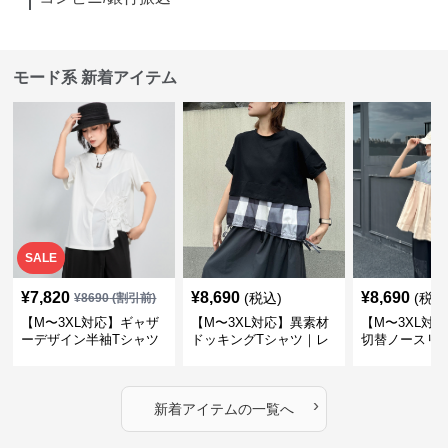
モード系 新着アイテム
SALE
¥
7,820
¥
8,690
¥
8,690
(税込)
(税込
¥
8690
(割引前)
【M〜3XL対応】ギャザ
【M〜3XL対応】異素材
【M〜3XL対
ーデザイン半袖Tシャツ
ドッキングTシャツ｜レ
切替ノースリ
｜シャーリング・アシメ
イヤード風チェックトッ
ス｜Aライン
デザイン・ゆったりトッ
プス・裾ドロスト・体型
素材プリーツ
プス
カバー・大人モード
ー・大人モー
›
新着アイテムの一覧へ