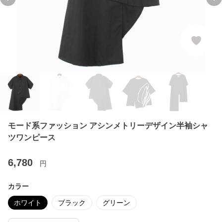
Previous slide
Ne
モード系ファッション アシンメトリーデザイン半袖シャ
ツワンピース
6,780
円
カラー
ホワイト
ブラック
グリーン