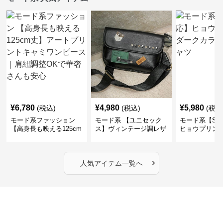
¥
6,780
¥
4,980
¥
5,980
(税込)
(税込)
(税込
モード系ファッション
モード系 【ユニセック
モード系【S〜
【高身長も映える125cm
ス】ヴィンテージ調レザ
ヒョウプリント
丈】アートプリントキャ
ーショルダーバッグ｜斜
カラー半袖T
ミワンピース｜肩紐調整
めがけメッセンジャー
OKで華奢さんも安心
›
人気アイテム一覧へ