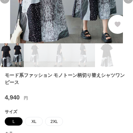
Previous slide
Ne
モード系ファッション モノトーン柄切り替えシャツワン
ピース
4,940
円
サイズ
L
XL
2XL