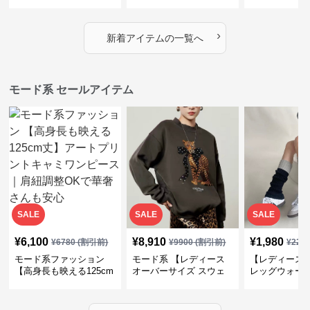
｜シャーリング・アシメ
イヤード風チェックトッ
ス｜Aライン
デザイン・ゆったりトッ
プス・裾ドロスト・体型
素材プリーツ
プス
カバー・大人モード
ー・大人モー
›
新着アイテムの一覧へ
モード系 セールアイテム
SALE
SALE
SALE
¥
6,100
¥
8,910
¥
1,980
¥
6780
(割引前)
¥
9900
(割引前)
¥
220
モード系ファッション
モード系 【レディース
【レディース
【高身長も映える125cm
オーバーサイズ スウェ
レッグウォー
丈】アートプリントキャ
ット】レオパードプリン
ス｜韓国スト
ミワンピース｜肩紐調整
ト裏毛トップス 秋冬ゆ
ーズ靴下
OKで華奢さんも安心
ったりモード