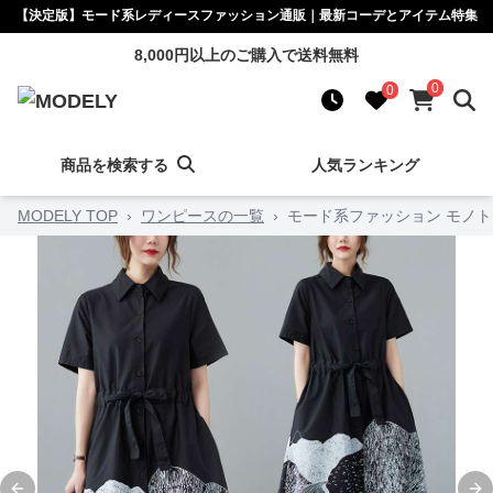
【決定版】モード系レディースファッション通販｜最新コーデとアイテム特集
8,000円以上のご購入で送料無料
0
0
商品を検索する
人気ランキング
MODELY TOP
›
ワンピースの一覧
›
モード系ファッション モノ