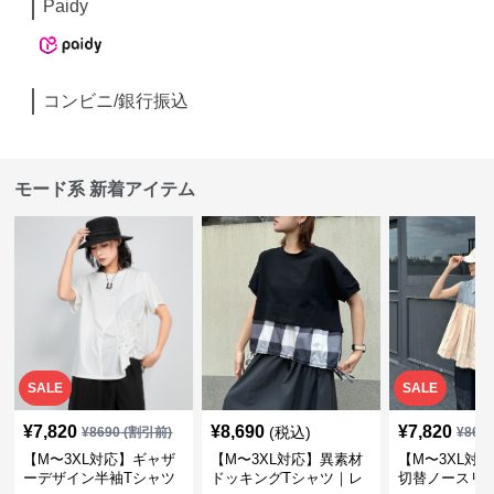
Paidy
コンビニ/銀行振込
モード系 新着アイテム
SALE
SALE
¥
7,820
¥
8,690
¥
7,820
(税込)
¥
8690
(割引前)
¥
869
【M〜3XL対応】ギャザ
【M〜3XL対応】異素材
【M〜3XL対
ーデザイン半袖Tシャツ
ドッキングTシャツ｜レ
切替ノースリ