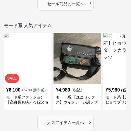
›
セール商品の一覧へ
モード系 人気アイテム
SALE
¥
6,100
¥
4,980
¥
5,980
(税込)
(税込
¥
6780
(割引前)
モード系ファッション
モード系 【ユニセック
モード系【S〜
【高身長も映える125cm
ス】ヴィンテージ調レザ
ヒョウプリント
丈】アートプリントキャ
ーショルダーバッグ｜斜
カラー半袖T
ミワンピース｜肩紐調整
めがけメッセンジャー
OKで華奢さんも安心
›
人気アイテム一覧へ