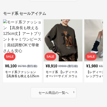
モード系 セールアイテム
SALE
SALE
SALE
¥
6,100
¥
8,910
¥
1,980
¥
6780
(割引前)
¥
9900
(割引前)
¥
220
モード系ファッション
モード系 【レディース
【レディース
【高身長も映える125cm
オーバーサイズ スウェ
レッグウォー
丈】アートプリントキャ
ット】レオパードプリン
ス｜韓国スト
ミワンピース｜肩紐調整
ト裏毛トップス 秋冬ゆ
ーズ靴下
OKで華奢さんも安心
ったりモード
›
セール商品の一覧へ