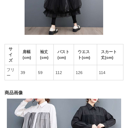
サ
肩幅
袖丈
バスト
ウエス
スカート
イ
(cm)
(cm)
(cm)
ト(cm)
丈(cm)
ズ
フリ
39
59
112
126
114
ー
商品画像