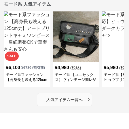
モード系 人気アイテム
SALE
¥
6,100
¥
4,980
¥
5,980
(税込)
(税込
¥
6780
(割引前)
モード系ファッション
モード系 【ユニセック
モード系【S〜
【高身長も映える125cm
ス】ヴィンテージ調レザ
ヒョウプリント
丈】アートプリントキャ
ーショルダーバッグ｜斜
カラー半袖T
ミワンピース｜肩紐調整
めがけメッセンジャー
OKで華奢さんも安心
›
人気アイテム一覧へ