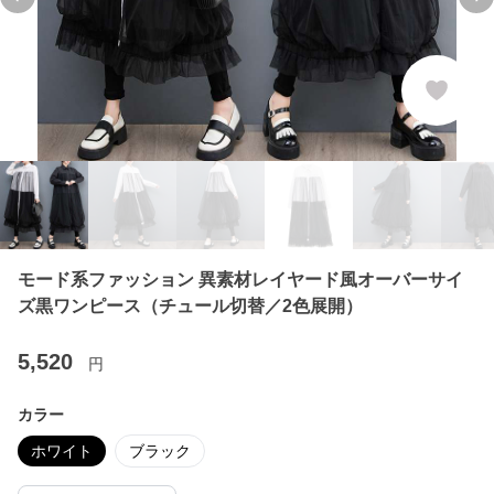
Previous slide
Ne
モード系ファッション 異素材レイヤード風オーバーサイ
ズ黒ワンピース（チュール切替／2色展開）
5,520
円
カラー
ホワイト
ブラック