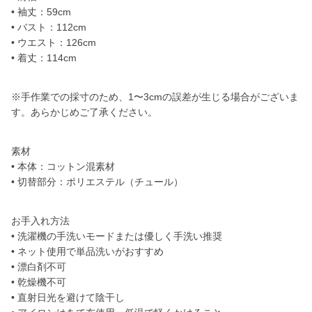
• 袖丈：59cm
• バスト：112cm
• ウエスト：126cm
• 着丈：114cm
※手作業での採寸のため、1〜3cmの誤差が生じる場合がございま
す。あらかじめご了承ください。
素材
• 本体：コットン混素材
• 切替部分：ポリエステル（チュール）
お手入れ方法
• 洗濯機の手洗いモードまたは優しく手洗い推奨
• ネット使用で単品洗いがおすすめ
• 漂白剤不可
• 乾燥機不可
• 直射日光を避けて陰干し