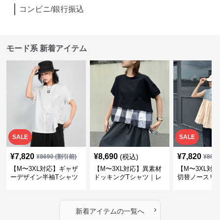
コンビニ/銀行振込
モード系 新着アイテム
SALE
SALE
¥
7,820
¥
8,690
¥
7,820
(税込)
¥
8690
(割引前)
¥
869
【M〜3XL対応】ギャザ
【M〜3XL対応】異素材
【M〜3XL対
ーデザイン半袖Tシャツ
ドッキングTシャツ｜レ
切替ノースリ
｜シャーリング・アシメ
イヤード風チェックトッ
ス｜Aライン
デザイン・ゆったりトッ
プス・裾ドロスト・体型
素材プリーツ
プス
カバー・大人モード
ー・大人モー
›
新着アイテムの一覧へ