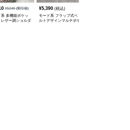
10
¥
5,390
¥
14,900
(税込)
(税込)
¥
5240
(割引前)
ド系 多機能ポケッ
モード系 フラップ式ベ
モード系 【牛革】ウェ
きレザー調ショルダ
ルトデザインマルチポケ
ーブメタルハンドル レ
ッグ
ットリュック
ザーワンショルダーバッ
グ