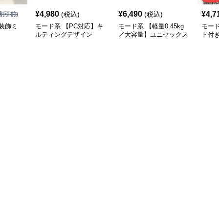
¥
4,980
¥
6,490
¥
4,7
(税込)
(税込)
割引前)
装飾ミ
モード系 【PC対応】キ
モード系 【軽量0.45kg
モー
ルティングデザイン
／大容量】ユニセックス
ト付
2WAYショルダートート
ナイロン2WAYユーティ
ーバ
バッグ
リティトートバッグ