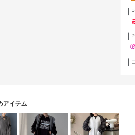
P
P
めアイテム