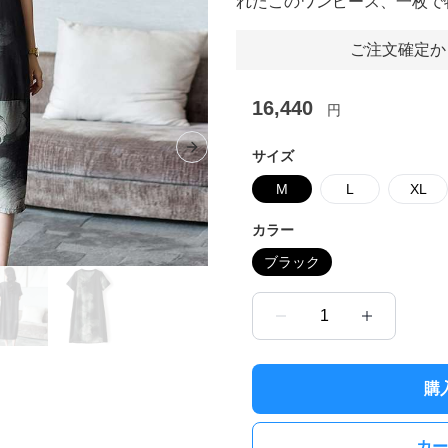
れたこのワンピース、一枚で
ご注文確定か
16,440
円
Next slide
サイズ
M
L
XL
カラー
ブラック
1
購
カー