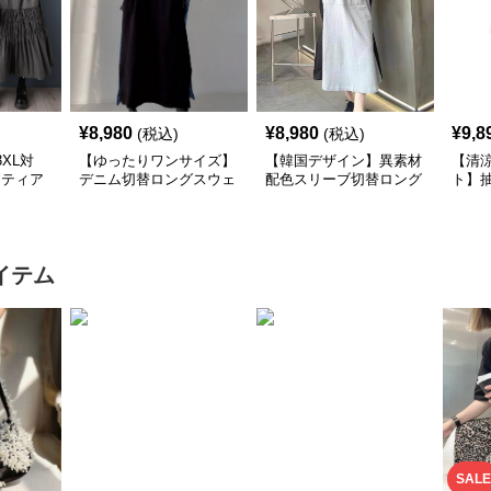
¥
8,980
¥
8,980
¥
9,8
(税込)
(税込)
XL対
【ゆったりワンサイズ】
【韓国デザイン】異素材
【清
×ティア
デニム切替ロングスウェ
配色スリーブ切替ロング
ト】
シャツ
ットワンピース
ワンピース
襟ワ
イテム
SALE