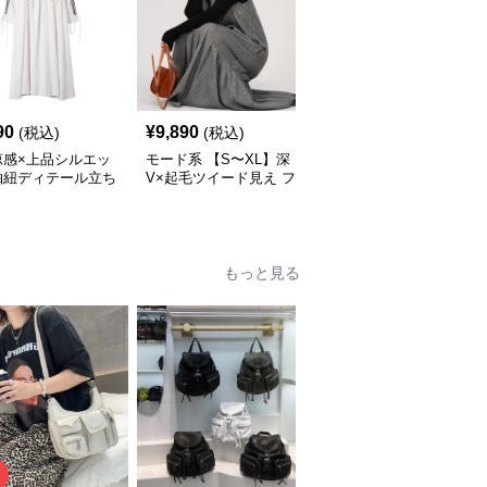
90
¥
9,890
¥
14,520
(税込)
(税込)
(税込)
涼感×上品シルエッ
モード系 【S〜XL】深
モード系 【36・38サイ
抽紐ディテール立ち
V×起毛ツイード見え フ
ズ】クラシカルUネック
ンピース
ィッシュテールワンピー
ジャンパーワンピース
ス
もっと見る