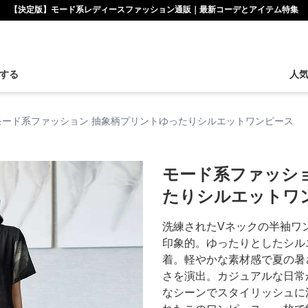
【決定版】モード系レディースファッション通販｜最新コーデとアイテム特集
する
人
モード系ファッション 抽象柄プリントゆったりシルエットワンピース
モード系ファッシ
たりシルエットワ
洗練されたVネックの半袖ワ
印象的。ゆったりとしたシル
着。軽やかな素材感で夏の暑
さを演出。カジュアルな日常
なシーンでスタイリッシュに