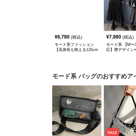
¥
6,780
¥
7,980
(税込)
(税込)
モード系ファッション
モード系 【M〜3
【高身長も映える125cm
応】襟デザイン
丈】アートプリントキャ
ード切替 ロング
ミワンピース｜肩紐調整
ワンピース
OKで華奢さんも安心
モード系
バッグ
のおすすめア
SALE