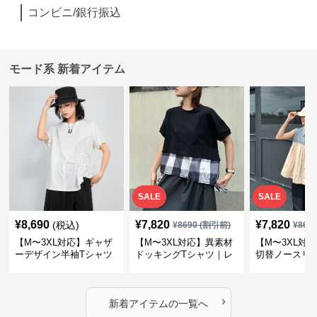
コンビニ/銀行振込
モード系 新着アイテム
SALE
SALE
¥
8,690
¥
7,820
¥
7,820
(税込)
¥
8690
(割引前)
¥
869
【M〜3XL対応】ギャザ
【M〜3XL対応】異素材
【M〜3XL対
ーデザイン半袖Tシャツ
ドッキングTシャツ｜レ
切替ノースリ
｜シャーリング・アシメ
イヤード風チェックトッ
ス｜Aライン
デザイン・ゆったりトッ
プス・裾ドロスト・体型
素材プリーツ
プス
カバー・大人モード
ー・大人モー
›
新着アイテムの一覧へ