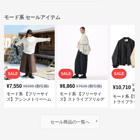
モード系 セールアイテム
SALE
SALE
SALE
¥
11
¥
7,550
¥
6,860
¥
8390
(割引前)
¥
7630
(割引前)
¥
10,710
前)
モード系 【フリーサイ
モード系 【フリーサイ
モード系【S〜
ズ】アシンメトリーヘム
ズ】ストライプフリルデ
トライプライ
デザインロングトップス
ザイン シャツトップス
エコレザーノ
（ブラック／ホワイト）
ップブルゾン
›
セール商品の一覧へ