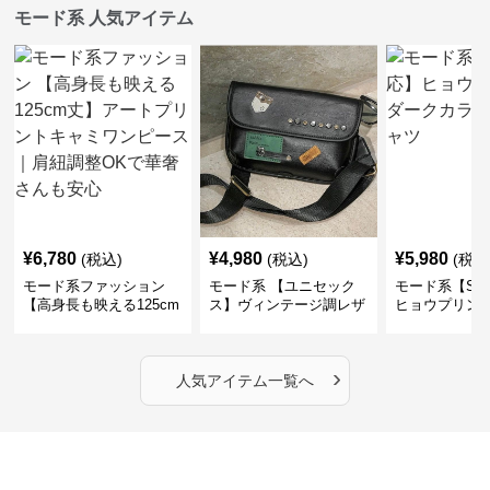
モード系 人気アイテム
¥
6,780
¥
4,980
¥
5,980
(税込)
(税込)
(税込
モード系ファッション
モード系 【ユニセック
モード系【S〜
【高身長も映える125cm
ス】ヴィンテージ調レザ
ヒョウプリント
丈】アートプリントキャ
ーショルダーバッグ｜斜
カラー半袖T
ミワンピース｜肩紐調整
めがけメッセンジャー
OKで華奢さんも安心
›
人気アイテム一覧へ