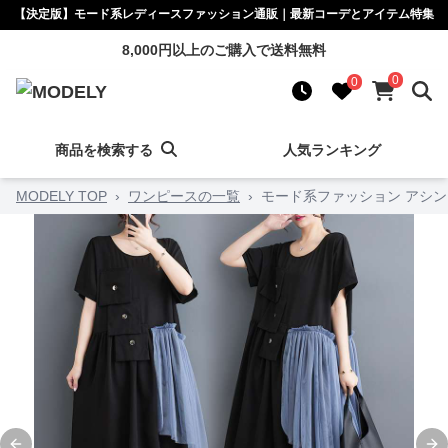
【決定版】モード系レディースファッション通販｜最新コーデとアイテム特集
8,000円以上のご購入で送料無料
0
0
商品を検索する
人気ランキング
MODELY TOP
›
ワンピースの一覧
›
モード系ファッション アシ