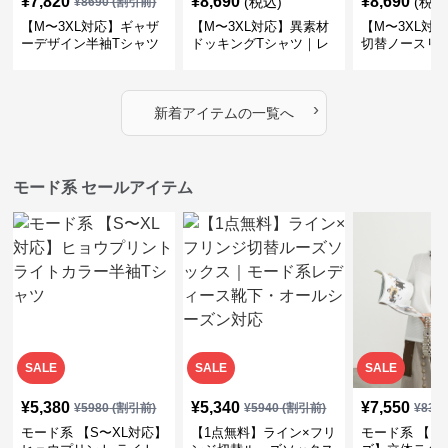
¥
7,820
¥
8,690
¥
8,690
(税込)
(税込
¥
8690
(割引前)
【M〜3XL対応】ギャザ
【M〜3XL対応】異素材
【M〜3XL対
ーデザイン半袖Tシャツ
ドッキングTシャツ｜レ
切替ノースリ
｜シャーリング・アシメ
イヤード風チェックトッ
ス｜Aライン
デザイン・ゆったりトッ
プス・裾ドロスト・体型
素材プリーツ
プス
カバー・大人モード
ー・大人モー
›
新着アイテムの一覧へ
モード系 セールアイテム
SALE
SALE
SALE
¥
5,380
¥
5,340
¥
7,550
¥
5980
(割引前)
¥
5940
(割引前)
¥
839
モード系 【S〜XL対応】
【1点無料】ライン×フリ
モード系 【フ