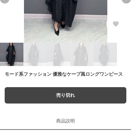
Previous slide
Ne
モード系ファッション 優雅なケープ風ロングワンピース
売り切れ
商品説明