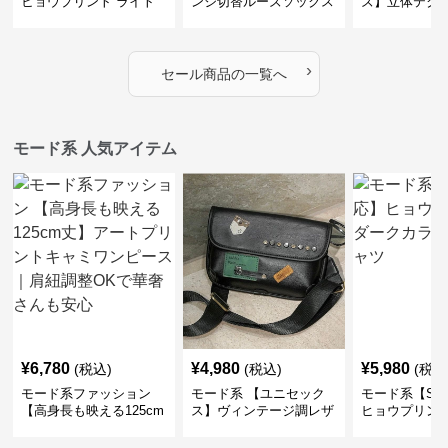
ヒョウプリント ライト
ンジ切替ルーズソックス
ズ】立体テク
カラー半袖Tシャツ
｜モード系レディース靴
クルーネック
下・オールシーズン対応
ーブトップス
›
セール商品の一覧へ
モード系 人気アイテム
¥
6,780
¥
4,980
¥
5,980
(税込)
(税込)
(税込
モード系ファッション
モード系 【ユニセック
モード系【S〜
【高身長も映える125cm
ス】ヴィンテージ調レザ
ヒョウプリント
丈】アートプリントキャ
ーショルダーバッグ｜斜
カラー半袖T
ミワンピース｜肩紐調整
めがけメッセンジャー