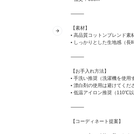
⸻
【素材】
Next slide
• 高品質コットンブレンド
• しっかりとした生地感（
⸻
【お手入れ方法】
• 手洗い推奨（洗濯機を使
• 漂白剤の使用は避けてくだ
• 低温アイロン推奨（110℃
⸻
【コーディネート提案】