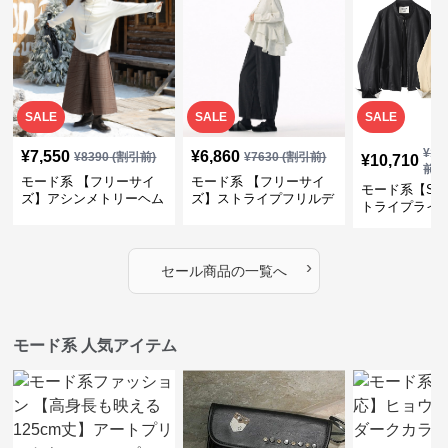
SALE
SALE
SALE
¥
11
¥
7,550
¥
6,860
¥
8390
(割引前)
¥
7630
(割引前)
¥
10,710
前)
モード系 【フリーサイ
モード系 【フリーサイ
モード系【S〜
ズ】アシンメトリーヘム
ズ】ストライプフリルデ
トライプライ
デザインロングトップス
ザイン シャツトップス
エコレザーノ
（ブラック／ホワイト）
ップブルゾン
›
セール商品の一覧へ
モード系 人気アイテム