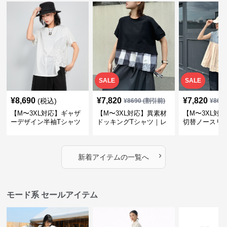
SALE
SALE
¥
8,690
¥
7,820
¥
7,820
(税込)
¥
8690
(割引前)
¥
869
【M〜3XL対応】ギャザ
【M〜3XL対応】異素材
【M〜3XL対
ーデザイン半袖Tシャツ
ドッキングTシャツ｜レ
切替ノースリ
｜シャーリング・アシメ
イヤード風チェックトッ
ス｜Aライン
デザイン・ゆったりトッ
プス・裾ドロスト・体型
素材プリーツ
プス
カバー・大人モード
ー・大人モー
›
新着アイテムの一覧へ
モード系 セールアイテム