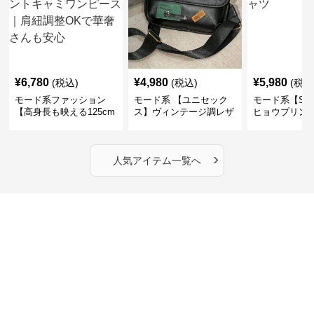
¥
6,780
¥
4,980
¥
5,980
(税込)
(税込)
(税込
モード系ファッション
モード系 【ユニセック
モード系【S〜
【高身長も映える125cm
ス】ヴィンテージ調レザ
ヒョウプリント
丈】アートプリントキャ
ーショルダーバッグ｜斜
カラー半袖T
ミワンピース｜肩紐調整
めがけメッセンジャー
OKで華奢さんも安心
›
人気アイテム一覧へ