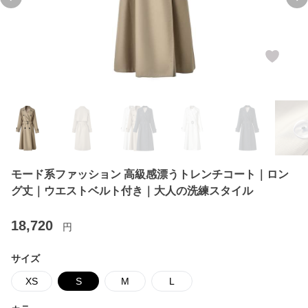
Previous slide
Ne
モード系ファッション 高級感漂うトレンチコート｜ロン
グ丈｜ウエストベルト付き｜大人の洗練スタイル
18,720
円
サイズ
XS
S
M
L