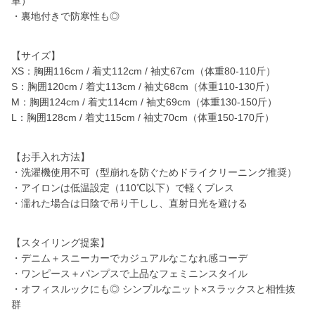
単）
・裏地付きで防寒性も◎
【サイズ】
XS：胸囲116cm / 着丈112cm / 袖丈67cm（体重80-110斤）
S：胸囲120cm / 着丈113cm / 袖丈68cm（体重110-130斤）
M：胸囲124cm / 着丈114cm / 袖丈69cm（体重130-150斤）
L：胸囲128cm / 着丈115cm / 袖丈70cm（体重150-170斤）
【お手入れ方法】
・洗濯機使用不可（型崩れを防ぐためドライクリーニング推奨）
・アイロンは低温設定（110℃以下）で軽くプレス
・濡れた場合は日陰で吊り干しし、直射日光を避ける
【スタイリング提案】
・デニム＋スニーカーでカジュアルなこなれ感コーデ
・ワンピース＋パンプスで上品なフェミニンスタイル
・オフィスルックにも◎ シンプルなニット×スラックスと相性抜
群