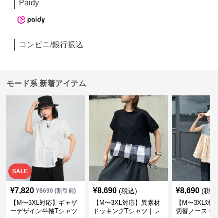
Paidy
コンビニ/銀行振込
モード系 新着アイテム
SALE
¥
7,820
¥
8,690
¥
8,690
(税込)
(税込
¥
8690
(割引前)
【M〜3XL対応】ギャザ
【M〜3XL対応】異素材
【M〜3XL対
ーデザイン半袖Tシャツ
ドッキングTシャツ｜レ
切替ノースリ