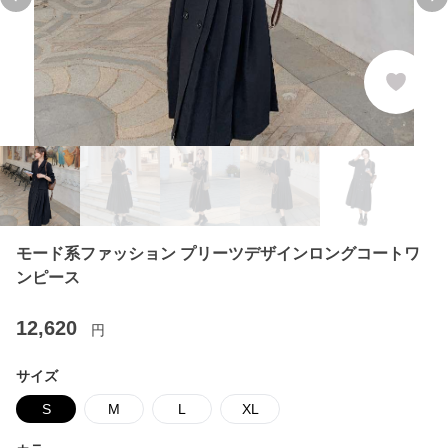
Previous slide
Ne
モード系ファッション プリーツデザインロングコートワ
ンピース
12,620
円
サイズ
S
M
L
XL