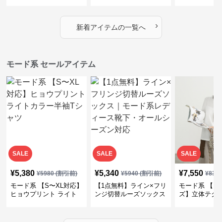
｜シャーリング・アシメ
イヤード風チェックトッ
ス｜Aライン
デザイン・ゆったりトッ
プス・裾ドロスト・体型
素材プリーツ
プス
カバー・大人モード
ー・大人モー
›
新着アイテムの一覧へ
モード系 セールアイテム
SALE
SALE
SALE
¥
5,380
¥
5,340
¥
7,550
¥
5980
(割引前)
¥
5940
(割引前)
¥
839
モード系 【S〜XL対応】
【1点無料】ライン×フリ
モード系 【フ
ヒョウプリント ライト
ンジ切替ルーズソックス
ズ】立体テク
カラー半袖Tシャツ
｜モード系レディース靴
クルーネック
下・オールシーズン対応
ーブトップス