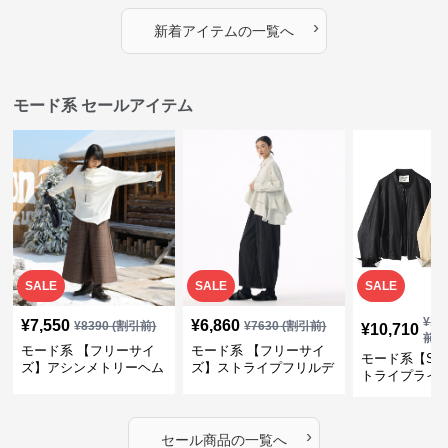
プス
カバー・大人モード
ー・大人モー
›
新着アイテムの一覧へ
モード系 セールアイテム
SALE
SALE
SALE
¥
11
¥
7,550
¥
6,860
¥
8390
(割引前)
¥
7630
(割引前)
¥
10,710
前)
モード系 【フリーサイ
モード系 【フリーサイ
モード系【S〜
ズ】アシンメトリーヘム
ズ】ストライプフリルデ
トライプライ
デザインロングトップス
ザイン シャツトップス
エコレザーノ
（ブラック／ホワイト）
ップブルゾン
›
セール商品の一覧へ