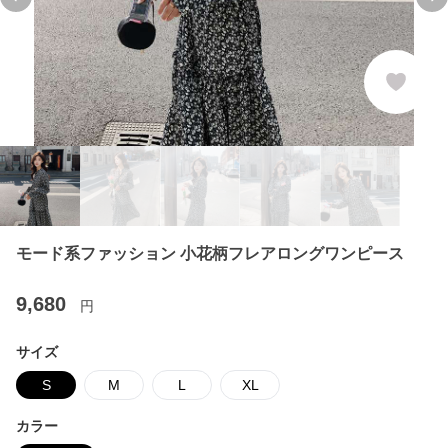
Previous slide
Ne
モード系ファッション 小花柄フレアロングワンピース
9,680
円
サイズ
S
M
L
XL
カラー