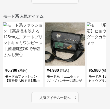
モード系 人気アイテム
¥
6,780
¥
4,980
¥
5,980
(税込)
(税込)
(税込
モード系ファッション
モード系 【ユニセック
モード系【S〜
【高身長も映える125cm
ス】ヴィンテージ調レザ
ヒョウプリント
丈】アートプリントキャ
ーショルダーバッグ｜斜
カラー半袖T
ミワンピース｜肩紐調整
めがけメッセンジャー
OKで華奢さんも安心
›
人気アイテム一覧へ