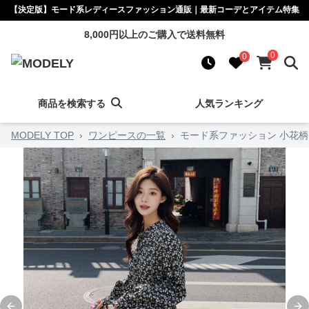
【決定版】モード系レディースファッション通販｜最新コーデとアイテム特集
8,000円以上のご購入で送料無料
0
0
商品を検索する
人気ランキング
MODELY TOP
›
ワンピースの一覧
›
モード系ファッション 小花