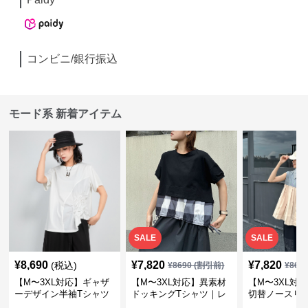
コンビニ/銀行振込
モード系 新着アイテム
SALE
SALE
¥
8,690
¥
7,820
¥
7,820
(税込)
¥
8690
(割引前)
¥
869
【M〜3XL対応】ギャザ
【M〜3XL対応】異素材
【M〜3XL対
ーデザイン半袖Tシャツ
ドッキングTシャツ｜レ
切替ノースリ
｜シャーリング・アシメ
イヤード風チェックトッ
ス｜Aライン