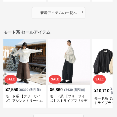
デザイン・ゆったりトッ
プス・裾ドロスト・体型
素材プリーツ
プス
カバー・大人モード
ー・大人モー
›
新着アイテムの一覧へ
モード系 セールアイテム
SALE
SALE
SALE
¥
11
¥
7,550
¥
6,860
¥
8390
(割引前)
¥
7630
(割引前)
¥
10,710
前)
モード系 【フリーサイ
モード系 【フリーサイ
モード系【S〜
ズ】アシンメトリーヘム
ズ】ストライプフリルデ
トライプライ
デザインロングトップス
ザイン シャツトップス
エコレザーノ
（ブラック／ホワイト）
ップブルゾン