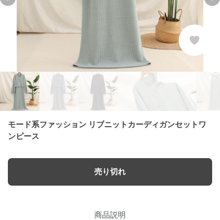
Previous slide
Ne
モード系ファッション リブニットカーディガンセットワ
ンピース
売り切れ
商品説明