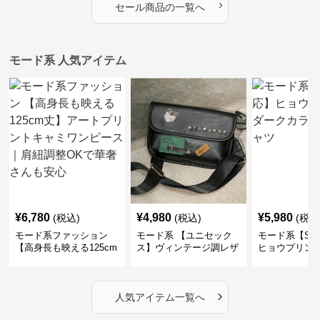
›
セール商品の一覧へ
モード系 人気アイテム
¥
6,780
¥
4,980
¥
5,980
(税込)
(税込)
(税込
モード系ファッション
モード系 【ユニセック
モード系【S〜
【高身長も映える125cm
ス】ヴィンテージ調レザ
ヒョウプリント
丈】アートプリントキャ
ーショルダーバッグ｜斜
カラー半袖T
ミワンピース｜肩紐調整
めがけメッセンジャー
OKで華奢さんも安心
›
人気アイテム一覧へ