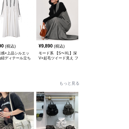
SALE
¥
14520
(割引
90
¥
9,890
(税込)
(税込)
¥
13,060
前)
涼感×上品シルエッ
モード系 【S〜XL】深
モード系 【36・38サイ
抽紐ディテール立ち
V×起毛ツイード見え フ
ズ】クラシカルUネック
ンピース
ィッシュテールワンピー
ジャンパーワンピース
ス
もっと見る