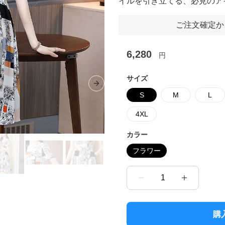
イルを引き立てる、必見のア
ご注文確定か
6,280
円
サイズ
Next slide
S
M
L
4XL
カラー
フラワー
1
購