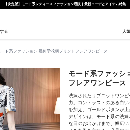
【決定版】モード系レディースファッション通販｜最新コーデとアイテム特集
する
人
モード系ファッション 幾何学花柄プリントフレアワンピース
モード系ファッシ
フレアワンピース
洗練されたリブニットワンピ
力。コントラストのある白い
を加え、ゴールドボタンが上
デザインは、モード系の洗練
な日のお出かけまで、幅広い