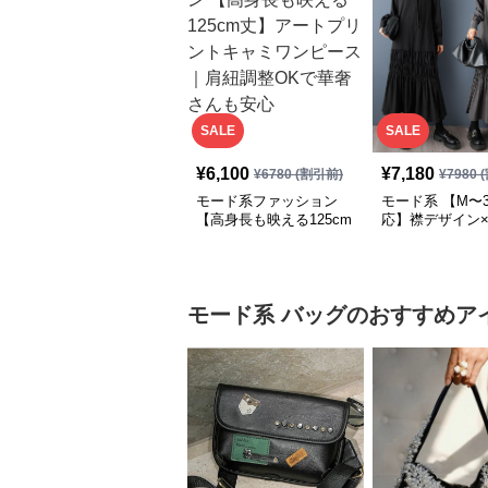
SALE
SALE
¥
6,100
¥
7,180
¥
6780
(割引前)
¥
7980
(
モード系ファッション
モード系 【M〜3
【高身長も映える125cm
応】襟デザイン
丈】アートプリントキャ
ード切替 ロング
ミワンピース｜肩紐調整
ワンピース
OKで華奢さんも安心
モード系
バッグ
のおすすめア