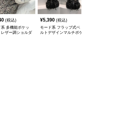
40
¥
5,390
¥
14,900
(税込)
(税込)
(税込)
ド系 多機能ポケッ
モード系 フラップ式ベ
モード系 【牛革】ウェ
きレザー調ショルダ
ルトデザインマルチポケ
ーブメタルハンドル レ
ッグ
ットリュック
ザーワンショルダーバッ
グ