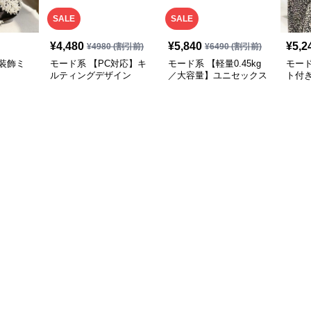
SALE
SALE
¥
4,480
¥
5,840
¥
5,2
¥
4980
(割引前)
¥
6490
(割引前)
装飾ミ
モード系 【PC対応】キ
モード系 【軽量0.45kg
モー
ルティングデザイン
／大容量】ユニセックス
ト付
2WAYショルダートート
ナイロン2WAYユーティ
ーバ
バッグ
リティトートバッグ