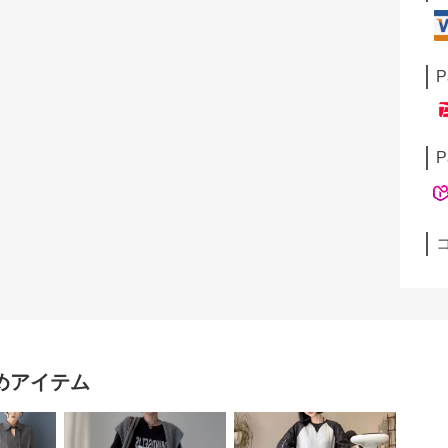
P
P
めアイテム