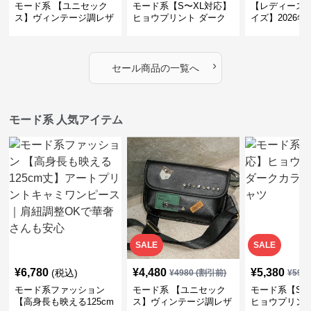
モード系 【ユニセック
モード系【S〜XL対応】
【レディース 
ス】ヴィンテージ調レザ
ヒョウプリント ダーク
イズ】2026
ーショルダーバッグ｜斜
カラー半袖Tシャツ
ントデザイン
めがけメッセンジャー
モード柄ソッ
›
セール商品の一覧へ
モード系 人気アイテム
SALE
SALE
¥
6,780
¥
4,480
¥
5,380
(税込)
¥
4980
(割引前)
¥
598
モード系ファッション
モード系 【ユニセック
モード系【S〜
【高身長も映える125cm
ス】ヴィンテージ調レザ
ヒョウプリント