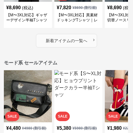
¥
8,690
¥
7,820
¥
8,690
(税込)
(税込
¥
8690
(割引前)
【M〜3XL対応】ギャザ
【M〜3XL対応】異素材
【M〜3XL対
ーデザイン半袖Tシャツ
ドッキングTシャツ｜レ
切替ノースリ
｜シャーリング・アシメ
イヤード風チェックトッ
ス｜Aライン
デザイン・ゆったりトッ
プス・裾ドロスト・体型
素材プリーツ
プス
カバー・大人モード
ー・大人モー
›
新着アイテムの一覧へ
モード系 セールアイテム
SALE
SALE
SALE
¥
4,480
¥
5,380
¥
1,980
¥
4980
(割引前)
¥
5980
(割引前)
¥
220