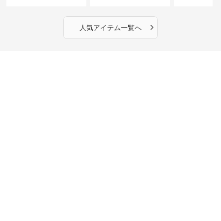
丈】アートプリントキャ
ーショルダーバッグ｜斜
カラー半袖T
ミワンピース｜肩紐調整
めがけメッセンジャー
OKで華奢さんも安心
›
人気アイテム一覧へ