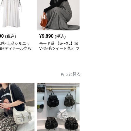
SALE
¥
14520
(割引
90
¥
9,890
(税込)
(税込)
¥
13,060
前)
涼感×上品シルエッ
モード系 【S〜XL】深
モード系 【36・38サイ
抽紐ディテール立ち
V×起毛ツイード見え フ
ズ】クラシカルUネック
ンピース
ィッシュテールワンピー
ジャンパーワンピース
ス
もっと見る