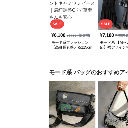
SALE
SALE
¥
6,100
¥
7,180
¥
6780
(割引前)
¥
7980
(
モード系ファッション
モード系 【M〜3
【高身長も映える125cm
応】襟デザイン
丈】アートプリントキャ
ード切替 ロング
ミワンピース｜肩紐調整
ワンピース
OKで華奢さんも安心
モード系
バッグ
のおすすめア