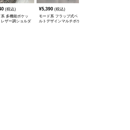
40
¥
5,390
¥
14,900
(税込)
(税込)
(税込)
ド系 多機能ポケッ
モード系 フラップ式ベ
モード系 【牛革】ウェ
きレザー調ショルダ
ルトデザインマルチポケ
ーブメタルハンドル レ
ッグ
ットリュック
ザーワンショルダーバッ
グ