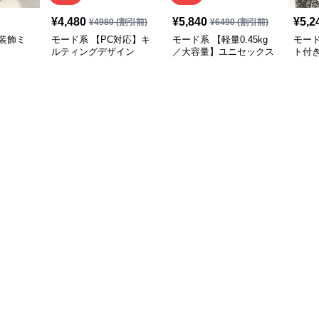
¥
4,480
¥
5,840
¥
5,2
¥
4980
(割引前)
¥
6490
(割引前)
装飾ミ
モード系 【PC対応】キ
モード系 【軽量0.45kg
モー
ルティングデザイン
／大容量】ユニセックス
ト付
2WAYショルダートート
ナイロン2WAYユーティ
ーバ
バッグ
リティトートバッグ