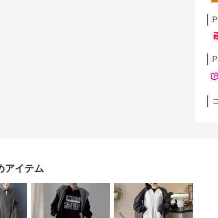
P
P
めアイテム