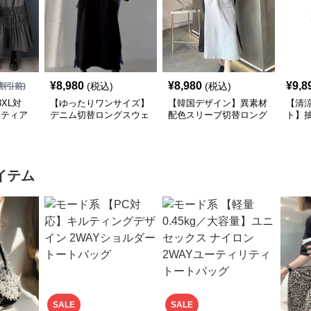
¥
8,980
¥
8,980
¥
9,8
(税込)
(税込)
割引前)
XL対
【ゆったりワンサイズ】
【韓国デザイン】異素材
【清
×ティア
デニム切替ロングスウェ
配色スリーブ切替ロング
ト】
シャツ
ットワンピース
ワンピース
襟ワ
イテム
SALE
SALE